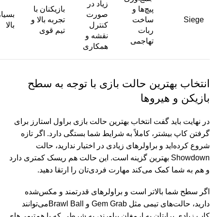
زیاد در
پیچ‌ها و
بازیکنان با
صورت
بسیار
Siege
ساخت
تجربه بالا و
کنترل
بالا
ربات
تیم قوی
نقشه و
تهاجمی
همکاری
انتخاب بهترین حالت بازی با توجه به سطح
بازیکن و هیروها
در نهایت باید گفت انتخاب بهترین حالت بازی براول استارز برای
گرفتن کاپ بیشتر، کاملاً به شرایط شما بستگی دارد. اگر تازه
شروع کرده‌اید و براولرهای زیادی در اختیار ندارید، حالت
Showdown
بهترین گزینه است. این حالت هم ریسک کمتری دارد
و هم به شما کمک می‌کند مهارت فردی‌تان را ارتقا دهید
.
اگر سطح شما بالاتر است و براولرهای قدرتمند و مکس‌شده
دارید، حالت‌های تیمی مثل
Gem Grab
و
Brawl Ball
می‌توانند
کاپ زیادی برایتان به ارمغان بیاورند، به شرطی که با هم‌تیمی‌های