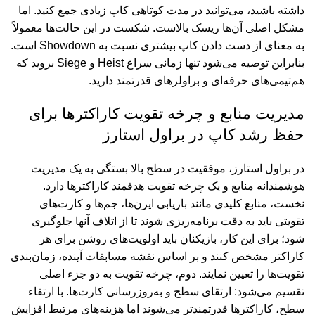
داشته باشید، می‌توانید در مدت کوتاهی کاپ زیادی جمع کنید. اما
مشکل اصلی آن‌ها ریسک بالاست. شکست در این حالت‌ها معمولاً
به معنای از دست دادن کاپ بیشتری نسبت به
Showdown
است.
بنابراین توصیه می‌شود تنها زمانی سراغ
Heist
و
Siege
بروید که
هم‌تیمی‌های حرفه‌ای و براولرهای قدرتمند دارید
.
مدیریت منابع و چرخه تقویت کاراکترها برای
حفظ رشد کاپ در براول استارز
در براول استارز، موفقیت در سطح بالا بستگی به یک مدیریت
هوشمندانه منابع و یک چرخه تقویت هدفمند کاراکترها دارد.
نخست، منابع کلیدی مانند بازیابی ایرن‌ها، جم‌ها و کارت‌های
تقویتی باید به دقت برنامه‌ریزی شوند تا از اتلاف آنها جلوگیری
شود؛ برای این کار، بازیکنان باید اولویت‌های روشن برای هر
کاراکتر مشخص کنند و بر اساس نقشه مسابقات
آینده، زمان‌بندی
تقویت‌ها را تعیین نمایند. دوم، چرخه تقویت به دو جزء اصلی
تقسیم می‌شود: ارتقای سطح و به‌روزرسانی کارت‌ها. با ارتقاء
سطح، کاراکترها قدرتمندتر می‌شوند اما هزینه‌های مرتبط افزایش