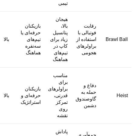
تیمی
هیجان
رقابت
بالا،
بازیکنان
فوتبالی با
پتانسیل
حرفه‌ای یا
Brawl Ball
استفاده از
زیاد برای
تیم‌های
بالا
براولرهای
کاپ در
سه‌نفره
هجومی
تیم‌های
هماهنگ
هماهنگ
مناسب
برای
دفاع و
براولرهای
بازیکنان
حمله به
Heist
قدرتی،
حرفه‌ای و
بالا
گاوصندوق
تمرکز
استراتژیک
دشمن
روی
نقشه
پاداش
جمع‌آوری