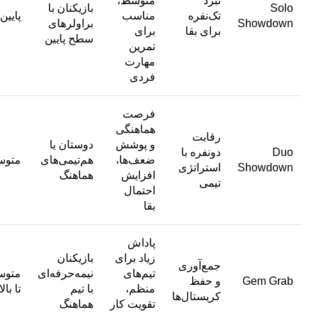
نبرد
متوسط،
Solo
بازیکنان با
تک‌نفره
مناسب
پایین
Showdown
براولرهای
برای بقا
برای
سطح پایین
تمرین
مهارت
فردی
فرصت
هماهنگی
رقابت
و پوشش
دوستان یا
Duo
دو‌نفره با
ضعف‌ها،
هم‌تیمی‌های
متو
Showdown
استراتژی
افزایش
هماهنگ
تیمی
احتمال
بقا
پاداش
زیاد برای
بازیکنان
جمع‌آوری
تیم‌های
نیمه‌حرفه‌ای
متو
Gem Grab
و حفظ
منظم،
با تیم
تا بالا
کریستال‌ها
تقویت کار
هماهنگ