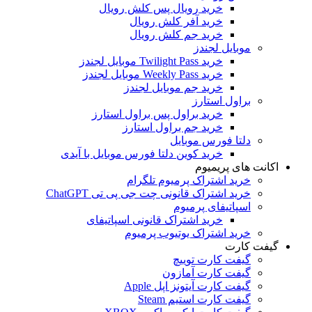
خرید رویال پس کلش رویال
خرید آفر کلش رویال
خرید جم کلش رویال
موبایل لجندز
خرید Twilight Pass موبایل لجندز
خرید Weekly Pass موبایل لجندز
خرید جم موبایل لجندز
براول استارز
خرید براول پس براول استارز
خرید جم براول استارز
دلتا فورس موبایل
خرید کوین دلتا فورس موبایل با آیدی
اکانت های پریمیوم
خرید اشتراک پرمیوم تلگرام
خرید اشتراک قانونی چت جی پی تی ChatGPT
اسپاتیفای پرمیوم
خرید اشتراک قانونی اسپاتیفای
خرید اشتراک یوتیوب پرمیوم
گیفت کارت
گیفت کارت توییچ
گیفت کارت آمازون
گیفت کارت آیتونز اپل Apple
گیفت کارت استیم Steam