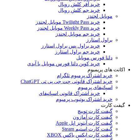
خرید آفر کلش رویال
خرید جم کلش رویال
موبایل لجندز
خرید Twilight Pass موبایل لجندز
خرید Weekly Pass موبایل لجندز
خرید جم موبایل لجندز
براول استارز
خرید براول پس براول استارز
خرید جم براول استارز
دلتا فورس موبایل
خرید کوین دلتا فورس موبایل با آیدی
اکانت های پریمیوم
خرید اشتراک پرمیوم تلگرام
خرید اشتراک قانونی چت جی پی تی ChatGPT
اسپاتیفای پرمیوم
خرید اشتراک قانونی اسپاتیفای
خرید اشتراک یوتیوب پرمیوم
گیفت کارت
گیفت کارت توییچ
گیفت کارت آمازون
گیفت کارت آیتونز اپل Apple
گیفت کارت استیم Steam
گیفت کارت ایکس باکس XBOX