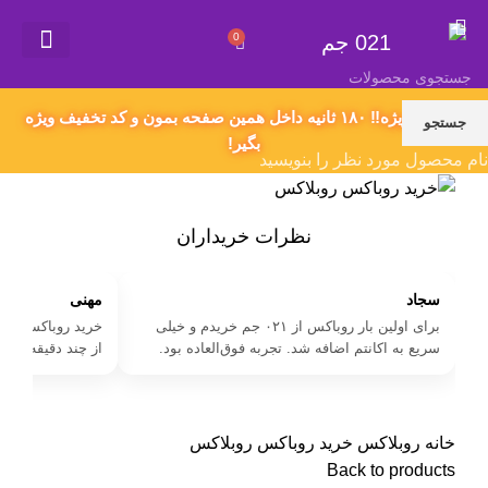
021 جم
0
021 جم
گیفت کارت
همکاری در فروش
سفارش محصول دلخواه
اکانت های پریمیوم
قوانین و مقررات
پیشنهاد ویژه‼️ ۱۸۰ ثانیه داخل همین صفحه بمون و کد تخفیف ویژه
جستجو
بگیر!
نام محصول مورد نظر را بنویسید
نظرات خریداران
سجاد
مهنی
برای اولین بار روباکس از ۰۲۱ جم خریدم و خیلی
خرید روباکس بدون
سریع به اکانتم اضافه شد. تجربه فوق‌العاده بود.
از چند دقیقه بعد
خانه
روبلاکس
خرید روباکس روبلاکس
Back to products