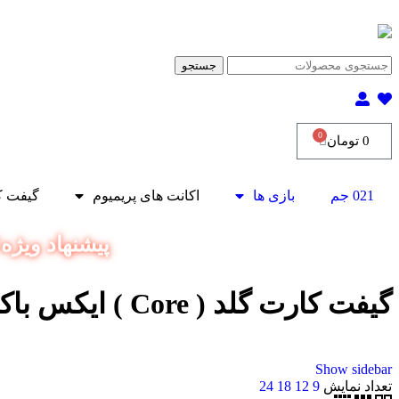
جستجو
0
0
تومان
021 جم
بازی ها
اکانت های پریمیوم
گیفت ک
پیشنهاد ویژه‼️ ۱۸۰ ثانیه داخل همین صفحه بمون و کد تخفیف و
گیفت کارت گلد ( Core ) ایکس باکس
Show sidebar
تعداد نمایش
9
12
18
24