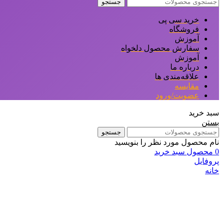
جستجو
خرید سی پی
فروشگاه
آموزش
سفارش محصول دلخواه
آموزش
درباره ما
علاقه‌مندی ها
مقایسه
عضویت/ورود
سبد خرید
بستن
جستجو
نام محصول مورد نظر را بنویسید
0
محصول
سبد خرید
پروفایل
خانه