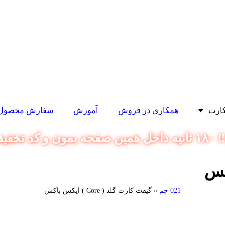
ارت
همکاری در فروش
آموزش
سفارش محصول د
یژه بگیر!
021 جم
»
گیفت کارت گلد ( Core ) ایکس باکس