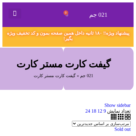
0
021 جم
021 جم
گیفت کارت
همکاری در فروش
سفارش محصول دلخواه
اکانت های پریمیوم
قوانین و مقررات
پیشنهاد ویژه‼️ ۱۸۰ ثانیه داخل همین صفحه بمون و کد تخفیف ویژه
بگیر!
گیفت کارت مستر کارت
021 جم
»
گیفت کارت مستر کارت
Show sidebar
تعداد نمایش
9
12
18
24
Sold out