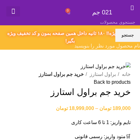
021 جم
0
021 جم
گیفت کارت
همکاری در فروش
سفارش محصول دلخواه
اکانت های پریمیوم
قوانین و مقررات
پیشنهاد ویژه‼️ ۱۸۰ ثانیه داخل همین صفحه بمون و کد تخفیف ویژه
جستجو
بگیر!
نام محصول مورد نظر را بنویسید
خانه
براول استارز
خرید جم براول استارز
Back to products
خرید جم براول استارز
189,000
تومان
–
18,999,000
تومان
تایم واریز: 1 تا 6 ساعت کاری
🛒متود واریز: رسمی قانونی