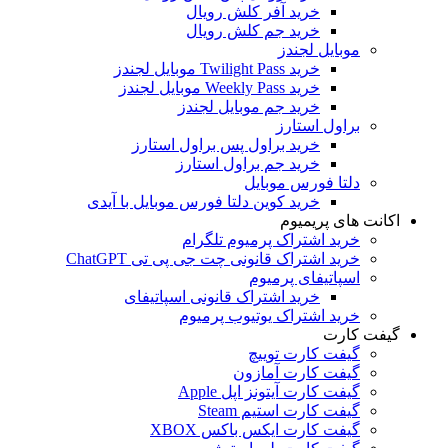
خرید آفر کلش رویال
خرید جم کلش رویال
موبایل لجندز
خرید Twilight Pass موبایل لجندز
خرید Weekly Pass موبایل لجندز
خرید جم موبایل لجندز
براول استارز
خرید براول پس براول استارز
خرید جم براول استارز
دلتا فورس موبایل
خرید کوین دلتا فورس موبایل با آیدی
اکانت های پریمیوم
خرید اشتراک پرمیوم تلگرام
خرید اشتراک قانونی چت جی پی تی ChatGPT
اسپاتیفای پرمیوم
خرید اشتراک قانونی اسپاتیفای
خرید اشتراک یوتیوب پرمیوم
گیفت کارت
گیفت کارت توییچ
گیفت کارت آمازون
گیفت کارت آیتونز اپل Apple
گیفت کارت استیم Steam
گیفت کارت ایکس باکس XBOX