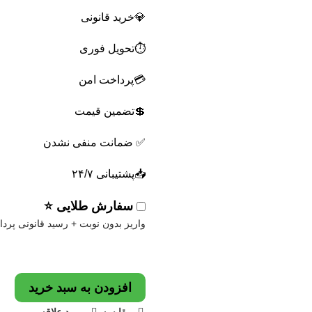
💎خرید قانونی
⏱️تحویل فوری
💳پرداخت امن
💲تضمین قیمت
✅ ضمانت منفی نشدن
📥پشتیبانی ۲۴/۷
سفارش طلایی ⭐
واریز بدون نوبت + رسید قانونی پرد
افزودن به سبد خرید
مقایسه
مورد علاقه