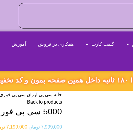
گیفت کارت
همکاری در فروش
آموزش
ه بگیر!
خانه
سی پی ارزان
سی پی فوری
Back to products
5000 سی پی فوری (با رسید قانونی پرداخت)
7,999,000
تومان
7,199,000
توم