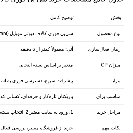
بخش
توضیح کامل
نوع محصول
سی‌پی فوری کالاف دیوتی موبایل (CP Instant)
زمان فعال‌سازی
آنی؛ معمولاً کمتر از ۵ دقیقه
میزان CP
متغیر بر اساس بسته انتخابی
مزایا
پیشرفت سریع، دسترسی فوری به اسکین
مناسب برای
بازیکنان تازه‌کار و حرفه‌ای، کسانی که
مراحل خرید
1. ورود به سایت معتبر 2. انتخاب بسته مورد نظر 3. وارد کردن User ID و Server 4. پرداخت امن و تکمیل سفارش 5. دریافت CP فوری در همان لحظه
نکات مهم
خرید از فروشگاه معتبر، بررسی فعال‌ساز