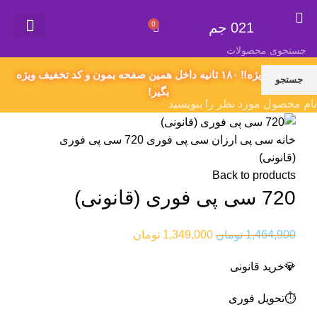
021 جم
0
021 جم
گیفت کارت
همکاری در فروش
سفارش محصول دلخواه
اکانت های پریمیوم
قوانین و مقررات
پیشنهاد ویژه‼️ ۱۸۰ ثانیه داخل همین صفحه بمون و کد تخفیف ویژه
جستجو
بگیر!
نام محصول مورد نظر را بنویسید
خانه
سی پی ارزان
سی پی فوری
720 سی پی فوری
(قانونی)
Back to products
720 سی پی فوری (قانونی)
1,464,900
تومان
1,349,000
تومان
💎خرید قانونی
⏱️تحویل فوری