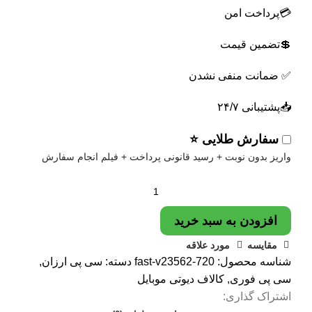
💳پرداخت امن
💲تضمین قیمت
✅ ضمانت منفی نشدن
📥پشتیبانی ۲۴/۷
سفارش طلایی ⭐
واریز بدون نوبت + رسید قانونی پرداخت + فیلم انجام سفارش
افزودن به سبد خرید
مقایسه
مورد علاقه
شناسه محصول:
720-fast-v23562
دسته:
سی پی ارزان
,
سی پی فوری
,
کالاف دیوتی موبایل
اشتراک گذاری: