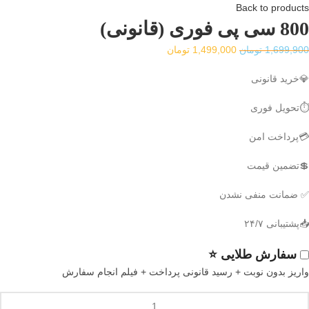
Back to products
800 سی پی فوری (قانونی)
قیمت
قیمت
1,699,900
تومان
1,499,000
تومان
اصلی
فعلی
💎خرید قانونی
1,699,900 تومان
1,499,000 تومان
بود.
است.
⏱️تحویل فوری
💳پرداخت امن
💲تضمین قیمت
✅ ضمانت منفی نشدن
📥پشتیبانی ۲۴/۷
سفارش طلایی ⭐
واریز بدون نوبت + رسید قانونی پرداخت + فیلم انجام سفارش
80