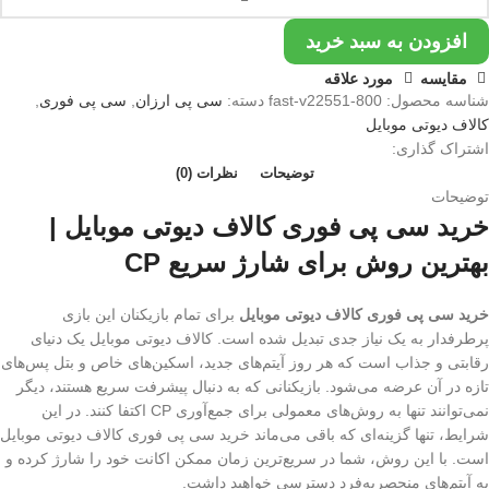
ی
ی
افزودن به سبد خرید
وری
مقایسه
مورد علاقه
قانونی)
شناسه محصول:
800-fast-v22551
دسته:
سی پی ارزان
,
سی پی فوری
,
دد
کالاف دیوتی موبایل
اشتراک گذاری:
توضیحات
نظرات (0)
توضیحات
خرید سی پی فوری کالاف دیوتی موبایل |
بهترین روش برای شارژ سریع CP
خرید سی پی فوری کالاف دیوتی موبایل
برای تمام بازیکنان این بازی
پرطرفدار به یک نیاز جدی تبدیل شده است. کالاف دیوتی موبایل یک دنیای
رقابتی و جذاب است که هر روز آیتم‌های جدید، اسکین‌های خاص و بتل پس‌های
تازه در آن عرضه می‌شود. بازیکنانی که به دنبال پیشرفت سریع هستند، دیگر
نمی‌توانند تنها به روش‌های معمولی برای جمع‌آوری CP اکتفا کنند. در این
شرایط، تنها گزینه‌ای که باقی می‌ماند خرید سی پی فوری کالاف دیوتی موبایل
است. با این روش، شما در سریع‌ترین زمان ممکن اکانت خود را شارژ کرده و
به آیتم‌های منحصر‌به‌فرد دسترسی خواهید داشت.