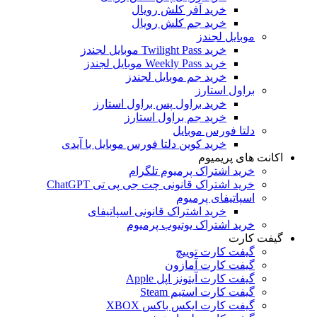
خرید آفر کلش رویال
خرید جم کلش رویال
موبایل لجندز
خرید Twilight Pass موبایل لجندز
خرید Weekly Pass موبایل لجندز
خرید جم موبایل لجندز
براول استارز
خرید براول پس براول استارز
خرید جم براول استارز
دلتا فورس موبایل
خرید کوین دلتا فورس موبایل با آیدی
اکانت های پریمیوم
خرید اشتراک پرمیوم تلگرام
خرید اشتراک قانونی چت جی پی تی ChatGPT
اسپاتیفای پرمیوم
خرید اشتراک قانونی اسپاتیفای
خرید اشتراک یوتیوب پرمیوم
گیفت کارت
گیفت کارت توییچ
گیفت کارت آمازون
گیفت کارت آیتونز اپل Apple
گیفت کارت استیم Steam
گیفت کارت ایکس باکس XBOX