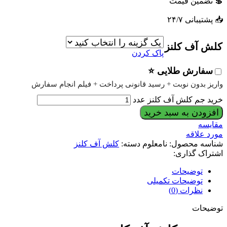
💲 تضمین قیمت
📥 پشتیبانی ۲۴/۷
کلش آف کلنز
پاک کردن
سفارش طلایی ⭐
واریز بدون نوبت + رسید قانونی پرداخت + فیلم انجام سفارش
خرید جم کلش آف کلنز عدد
افزودن به سبد خرید
مقایسه
مورد علاقه
شناسه محصول:
نامعلوم
دسته:
کلش آف کلنز
اشتراک گذاری:
توضیحات
توضیحات تکمیلی
نظرات (0)
توضیحات