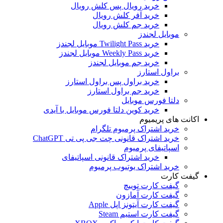
خرید رویال پس کلش رویال
خرید آفر کلش رویال
خرید جم کلش رویال
موبایل لجندز
خرید Twilight Pass موبایل لجندز
خرید Weekly Pass موبایل لجندز
خرید جم موبایل لجندز
براول استارز
خرید براول پس براول استارز
خرید جم براول استارز
دلتا فورس موبایل
خرید کوین دلتا فورس موبایل با آیدی
اکانت های پریمیوم
خرید اشتراک پرمیوم تلگرام
خرید اشتراک قانونی چت جی پی تی ChatGPT
اسپاتیفای پرمیوم
خرید اشتراک قانونی اسپاتیفای
خرید اشتراک یوتیوب پرمیوم
گیفت کارت
گیفت کارت توییچ
گیفت کارت آمازون
گیفت کارت آیتونز اپل Apple
گیفت کارت استیم Steam