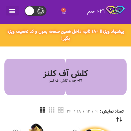
021 جم
0
021 جم
پیشنهاد ویژه‼️ ۱۸۰ ثانیه داخل همین صفحه بمون و کد تخفیف ویژه
بگیر!
کلش آف کلنز
021 جم
»
کلش آف کلنز
تعداد نمایش
9
12
18
24