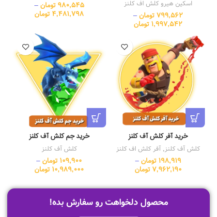
اسکین هیرو کلش اف کلنز
980,545
تومان
–
4,481,798
تومان
799,562
تومان
–
1,997,542
تومان
خرید آفر کلش آف کلنز
خرید جم کلش آف کلنز
کلش آف کلنز
,
آفر کلش اف کلنز
کلش آف کلنز
198,919
تومان
–
109,900
تومان
–
7,962,190
تومان
10,989,000
تومان
محصول دلخواهت رو سفارش بده!