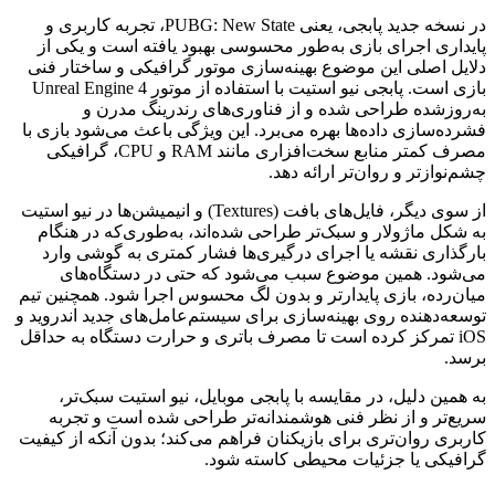
در نسخه جدید پابجی، یعنی PUBG: New State، تجربه کاربری و
پایداری اجرای بازی به‌طور محسوسی بهبود یافته است و یکی از
دلایل اصلی این موضوع بهینه‌سازی موتور گرافیکی و ساختار فنی
بازی است. پابجی نیو استیت با استفاده از موتور Unreal Engine 4
به‌روزشده طراحی شده و از فناوری‌های رندرینگ مدرن و
فشرده‌سازی داده‌ها بهره می‌برد. این ویژگی باعث می‌شود بازی با
مصرف کمتر منابع سخت‌افزاری مانند RAM و CPU، گرافیکی
چشم‌نوازتر و روان‌تر ارائه دهد.
از سوی دیگر، فایل‌های بافت (Textures) و انیمیشن‌ها در نیو استیت
به شکل ماژولار و سبک‌تر طراحی شده‌اند، به‌طوری‌که در هنگام
بارگذاری نقشه یا اجرای درگیری‌ها فشار کمتری به گوشی وارد
می‌شود. همین موضوع سبب می‌شود که حتی در دستگاه‌های
میان‌رده، بازی پایدارتر و بدون لگ محسوس اجرا شود. همچنین تیم
توسعه‌دهنده روی بهینه‌سازی برای سیستم‌عامل‌های جدید اندروید و
iOS تمرکز کرده است تا مصرف باتری و حرارت دستگاه به حداقل
برسد.
به همین دلیل، در مقایسه با پابجی موبایل، نیو استیت سبک‌تر،
سریع‌تر و از نظر فنی هوشمندانه‌تر طراحی شده است و تجربه
کاربری روان‌تری برای بازیکنان فراهم می‌کند؛ بدون آنکه از کیفیت
گرافیکی یا جزئیات محیطی کاسته شود.