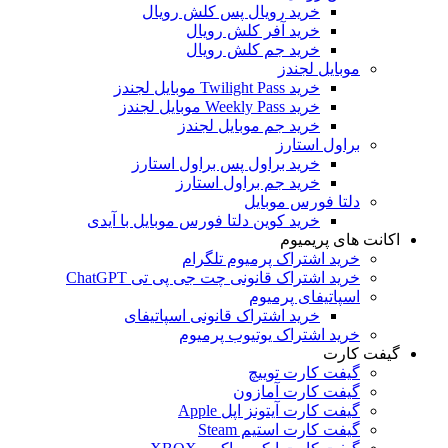
خرید رویال پس کلش رویال
خرید آفر کلش رویال
خرید جم کلش رویال
موبایل لجندز
خرید Twilight Pass موبایل لجندز
خرید Weekly Pass موبایل لجندز
خرید جم موبایل لجندز
براول استارز
خرید براول پس براول استارز
خرید جم براول استارز
دلتا فورس موبایل
خرید کوین دلتا فورس موبایل با آیدی
اکانت های پریمیوم
خرید اشتراک پرمیوم تلگرام
خرید اشتراک قانونی چت جی پی تی ChatGPT
اسپاتیفای پرمیوم
خرید اشتراک قانونی اسپاتیفای
خرید اشتراک یوتیوب پرمیوم
گیفت کارت
گیفت کارت توییچ
گیفت کارت آمازون
گیفت کارت آیتونز اپل Apple
گیفت کارت استیم Steam