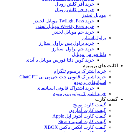
خرید آفر کلش رویال
خرید جم کلش رویال
موبایل لجندز
خرید Twilight Pass موبایل لجندز
خرید Weekly Pass موبایل لجندز
خرید جم موبایل لجندز
براول استارز
خرید براول پس براول استارز
خرید جم براول استارز
دلتا فورس موبایل
خرید کوین دلتا فورس موبایل با آیدی
اکانت های پریمیوم
خرید اشتراک پرمیوم تلگرام
خرید اشتراک قانونی چت جی پی تی ChatGPT
اسپاتیفای پرمیوم
خرید اشتراک قانونی اسپاتیفای
خرید اشتراک یوتیوب پرمیوم
گیفت کارت
گیفت کارت توییچ
گیفت کارت آمازون
گیفت کارت آیتونز اپل Apple
گیفت کارت استیم Steam
گیفت کارت ایکس باکس XBOX