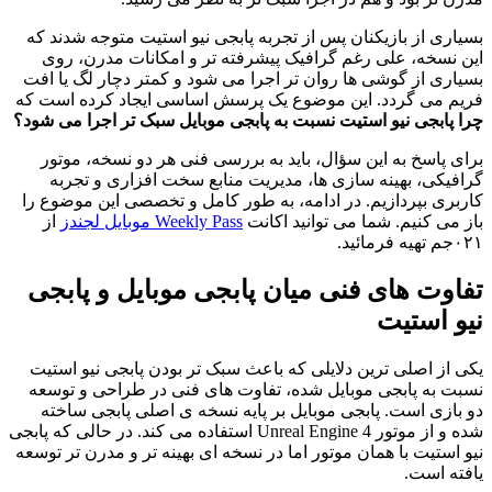
بسیاری از بازیکنان پس از تجربه پابجی نیو استیت متوجه شدند که
این نسخه، علی رغم گرافیک پیشرفته تر و امکانات مدرن، روی
بسیاری از گوشی ها روان تر اجرا می شود و کمتر دچار لگ یا افت
فریم می گردد. این موضوع یک پرسش اساسی ایجاد کرده است
که
چرا پابجی نیو استیت نسبت به پابجی موبایل سبک تر اجرا می شود؟
برای پاسخ به این سؤال، باید به بررسی فنی هر دو نسخه، موتور
گرافیکی، بهینه سازی ها، مدیریت منابع سخت افزاری و تجربه
کاربری بپردازیم. در ادامه، به طور کامل و تخصصی این موضوع را
باز می کنیم
. شما می توانید اکانت
Weekly Pass موبایل لجندز
از
۰۲۱جم تهیه فرمائید.
تفاوت های فنی میان پابجی موبایل و پابجی
نیو استیت
یکی از اصلی ترین دلایلی که باعث سبک تر بودن پابجی نیو استیت
نسبت به پابجی موبایل شده، تفاوت های فنی در طراحی و توسعه
دو بازی است. پابجی موبایل بر پایه نسخه ی اصلی پابجی ساخته
شده و از موتور
Unreal Engine 4
استفاده می کند. در حالی که پابجی
نیو استیت با همان موتور اما در نسخه ای بهینه تر و مدرن تر توسعه
یافته است
.