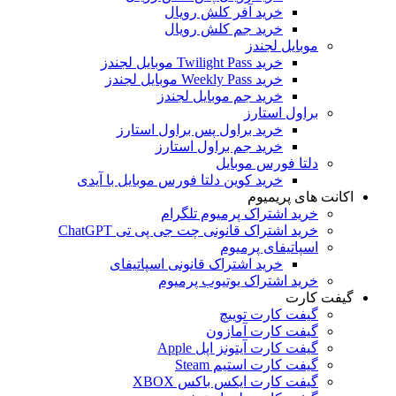
خرید آفر کلش رویال
خرید جم کلش رویال
موبایل لجندز
خرید Twilight Pass موبایل لجندز
خرید Weekly Pass موبایل لجندز
خرید جم موبایل لجندز
براول استارز
خرید براول پس براول استارز
خرید جم براول استارز
دلتا فورس موبایل
خرید کوین دلتا فورس موبایل با آیدی
اکانت های پریمیوم
خرید اشتراک پرمیوم تلگرام
خرید اشتراک قانونی چت جی پی تی ChatGPT
اسپاتیفای پرمیوم
خرید اشتراک قانونی اسپاتیفای
خرید اشتراک یوتیوب پرمیوم
گیفت کارت
گیفت کارت توییچ
گیفت کارت آمازون
گیفت کارت آیتونز اپل Apple
گیفت کارت استیم Steam
گیفت کارت ایکس باکس XBOX