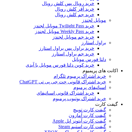
خرید رویال پس کلش رویال
خرید آفر کلش رویال
خرید جم کلش رویال
موبایل لجندز
خرید Twilight Pass موبایل لجندز
خرید Weekly Pass موبایل لجندز
خرید جم موبایل لجندز
براول استارز
خرید براول پس براول استارز
خرید جم براول استارز
دلتا فورس موبایل
خرید کوین دلتا فورس موبایل با آیدی
اکانت های پریمیوم
خرید اشتراک پرمیوم تلگرام
خرید اشتراک قانونی چت جی پی تی ChatGPT
اسپاتیفای پرمیوم
خرید اشتراک قانونی اسپاتیفای
خرید اشتراک یوتیوب پرمیوم
گیفت کارت
گیفت کارت توییچ
گیفت کارت آمازون
گیفت کارت آیتونز اپل Apple
گیفت کارت استیم Steam