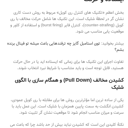
بخش اعظم «تکنیک
های کنترل ری
کویل» مربوط به روش دست
کاری
نشان
گر در لحظهٔ شلیک است. این تکنیک
ها شامل حرکت مخالف با ری
کویل
(counter-strafing)
، کنترل فایر
(burst firing)
و استفاده از کاور و
موقعیت
یابی مناسب می
شود.
بیشتر بخوانید:
توی استامبل گایز چه ترفندهایی باعث میشه تو فینال برنده
بشم؟
تفاوت اجرای این تکنیک
ها برای زمانی که ایستاده
اید یا در حال حرکت
هستید، قابل توجه است و باید متناسب با شرایط نبرد انتخاب شوند
.
کشیدن مخالف
(Pull Down)
و همگام سازی با الگوی
شلیک
یکی از ساده
ترین اما مؤثرترین روش
ها برای مقابله با ری
کویل عمودی،
کشیدن انگشت به سمت پایین همزمان با شلیک است. این عمل باید با
سرعت و میزان مناسب انجام شود تا موقعیت نشان
گر تثبیت شود.
نکتهٔ کلیدی این است که کشیدن نباید بیش از حد باشد چرا که باعث می