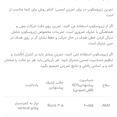
تمرین ژیروسکوپ در برابر تمرین لمسی؛ کدام روش برای شما مناسب تر
است
اگر از ژیروسکوپ استفاده می
کنید، تمرین روی دقت حرکات مچی و
هماهنگی با شلیک ضروری است. تمرینات مخصوص ژیروسکوپ شامل
دنبال کردن خطی هدف در حال حرکت و حفظ نشان
گر بر روی هدف در
حین شلیک است.
اگر ژیروسکوپ استفاده نمی
کنید، تمرین بیشتر باید بر کنترل انگشت و
تنظیم حساسیت لمسی متمرکز شود. هر بازیکنی باید هر دو حالت را امتحان
کند و بر اساس راحتی و نتایج تمرینی تصمیم بگیرد
.
حساسیت
حالت شلیک
سلاح
پیشنهادی
ADS
یادداشت
پیشنهادی
(
افقی/عمودی
)
نیاز به کمپنسیتر
Burst 3-5
60/55
AKM
و
vertical grip