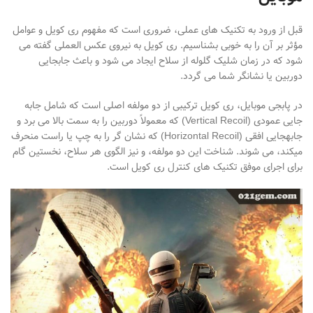
قبل از ورود به تکنیک
های عملی، ضروری است که مفهوم ری
کویل و عوامل
مؤثر بر آن را به
خوبی بشناسیم. ری
کویل به نیروی عکس
العملی گفته می
شود که در زمان شلیک گلوله از سلاح ایجاد می
شود و باعث جابجایی
دوربین یا نشان
گر شما می
گردد.
در پابجی موبایل، ری
کویل ترکیبی از دو مولفه اصلی است
که شامل
جابه
جایی عمودی
(Vertical Recoil)
که معمولاً دوربین را به سمت بالا می
برد و
جابه
جایی افقی
(Horizontal Recoil)
که نشان
گر را به چپ یا راست منحرف
می
کند
، می شوند.
شناخت این دو مولفه، و نیز الگوی هر سلاح، نخستین گام
برای اجرای موفق تکنیک
های کنترل ری
کویل است
.