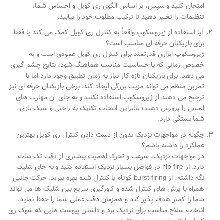
امتحان کنید و سپس، بر اساس الگوی ری کویل و احساس شما،
تنظیمات را تغییر دهید تا ترکیب مطلوب خود را بیابید
.
آیا استفاده از ژیروسکوپ واقعاً به کنترل ری کویل کمک می کند یا فقط
برای بازیکنان حرفه ای مناسب است؟
ژیروسکوپ ابزاری قدرتمند برای کنترل ری کویل عمودی است و به
خصوص زمانی که با حساسیت مناسب هماهنگ شود، نتایج چشم گیری
می دهد. برای بازیکنان تازه کار نیاز به زمان تطبیق وجود دارد اما با
تمرین منظم می تواند مزیت بزرگی ایجاد کند. برخی بازیکنان حرفه ای نیز
ترجیح می دهند از ژیروسکوپ استفاده نکنند و به جای آن مهارت های
لمسی را پرورش دهند؛ بنابراین انتخاب تکنیک به راحتی و سبک بازی
شما بستگی دارد
.
چگونه در مواجهات نزدیک بدون از دست دادن کنترل ری کویل بهترین
عملکرد را داشته باشم؟
در مواجهات نزدیک، سرعت و تحرک اهمیت بیشتری از دقت تک شات
دارد. از
hip fire
در فواصل بسیار نزدیک استفاده کنید و به جای شلیک
نگه داشته، از
burst firing
کوتاه یا کنترل شده بهره ببرید. حرکت جانبی
همراه با پرش های کنترل شده و کاورگیری سریع بین شلیک ها می تواند
شما را کمتر هدف پذیر کند و همزمان دقت عملی شما را حفظ نماید.
انتخاب سلاح مناسب برای نزدیک برد و داشتن پیوست هایی که شوک ری