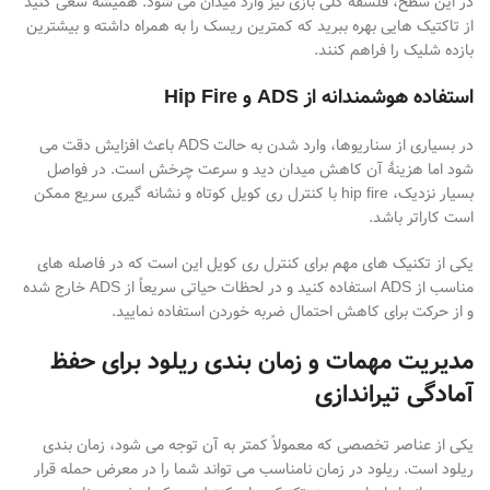
در این سطح، فلسفهٔ کلی بازی نیز وارد میدان می
شود: همیشه سعی کنید
از تاکتیک
هایی بهره ببرید که کمترین ریسک را به همراه داشته و بیشترین
بازده شلیک را فراهم کنند
.
استفاده هوشمندانه از
ADS
و
Hip Fire
در بسیاری از سناریوها، وارد شدن به حالت
ADS
باعث افزایش دقت می
شود اما هزینهٔ آن کاهش میدان دید و سرعت چرخش است. در فواصل
بسیار نزدیک،
hip fire
با کنترل ری
کویل کوتاه و نشانه
گیری سریع ممکن
است کاراتر باشد.
یکی از تکنیک
های مهم برای کنترل ری
کویل این است که در فاصله
های
مناسب از
ADS
استفاده کنید و در لحظات حیاتی سریعاً از
ADS
خارج شده
و از حرکت برای کاهش احتمال ضربه خوردن استفاده نمایید
.
مدیریت مهمات و زمان بندی ریلود برای حفظ
آمادگی تیراندازی
یکی از عناصر تخصصی که معمولاً کمتر به آن توجه می
شود، زمان
بندی
ریلود است. ریلود در زمان نامناسب می
تواند شما را در معرض حمله قرار