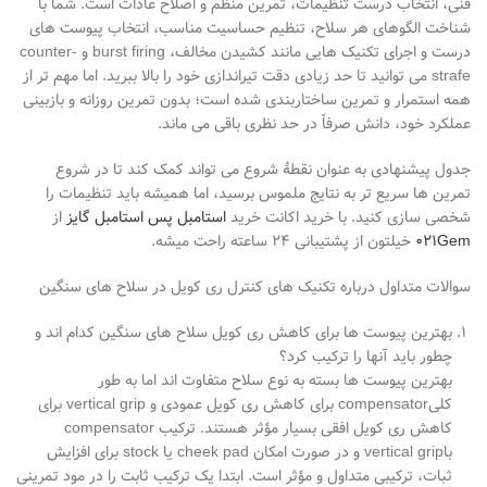
فنی، انتخاب درست تنظیمات، تمرین منظم و اصلاح عادات است. شما با
شناخت الگوهای هر سلاح، تنظیم حساسیت مناسب، انتخاب پیوست
های
درست و اجرای تکنیک
هایی مانند کشیدن مخالف،
burst firing
و
counter-
strafe
می
توانید تا حد زیادی دقت تیراندازی خود را بالا ببرید. اما مهم
تر از
همه استمرار و تمرین ساختاربندی شده است؛ بدون تمرین روزانه و بازبینی
عملکرد خود، دانش صرفاً در حد نظری باقی می
ماند.
جدول پیشنهادی به عنوان نقطهٔ شروع می
تواند کمک کند تا در شروع
تمرین
ها سریع
تر به نتایج ملموس برسید، اما همیشه باید تنظیمات را
شخصی
سازی کنید.
با خرید اکانت خرید
استامبل پس استامبل گایز
از
021Gem
خیلتون از پشتیبانی ۲۴ ساعته راحت میشه.
سوالات متداول درباره تکنیک های کنترل ری کویل در سلاح های سنگین
بهترین پیوست ها برای کاهش ری کویل سلاح های سنگین کدام اند و
چطور باید آنها را ترکیب کرد؟
بهترین پیوست ها بسته به نوع سلاح متفاوت اند اما به طور
کلی
compensator
برای کاهش ری کویل عمودی و
vertical grip
برای
کاهش ری کویل افقی بسیار مؤثر هستند. ترکیب
compensator
با
vertical grip
و در صورت امکان
cheek pad
یا
stock
برای افزایش
ثبات، ترکیبی متداول و مؤثر است. ابتدا یک ترکیب ثابت را در مود تمرینی