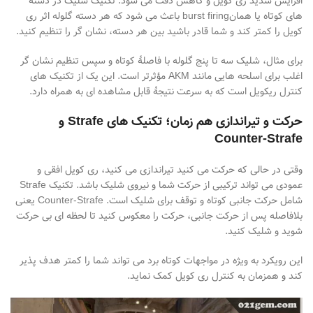
افزایش شدید ری
کویل و کاهش دقت می
شود. تکنیک شلیک در دسته
های کوتاه یا همان
burst firing
باعث می
شود که هر دسته گلوله اثر ری
کویل را کمتر کند و شما قادر باشید بین هر دسته، نشان
گر را تنظیم کنید.
برای مثال، شلیک سه تا پنج گلوله با فاصلهٔ کوتاه و سپس تنظیم نشان
گر
اغلب برای اسلحه
هایی مانند
AKM
مؤثرتر است. این یک از تکنیک
های
کنترل ری
کویل است که به
سرعت نتیجهٔ قابل مشاهده
ای به همراه دارد
.
حرکت و تیراندازی هم زمان؛ تکنیک های
Strafe
و
Counter-Strafe
وقتی در حالی که حرکت می
کنید تیراندازی می
کنید، ری
کویل افقی و
عمودی می
تواند ترکیبی از حرکت شما و نیروی شلیک باشد. تکنیک
Strafe
شامل حرکت جانبی کوتاه و توقف برای شلیک است
. Counter-Strafe
یعنی
بلافاصله پس از حرکت جانبی، حرکت را معکوس کنید تا لحظه
ای بی
حرکت
شوید و شلیک کنید.
این رویکرد به
ویژه در مواجهات کوتاه
برد می
تواند شما را کمتر هدف
پذیر
کند و همزمان به کنترل ری
کویل کمک نماید
.