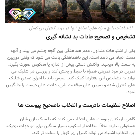
اشتباهات رایج و راه های اصلاح آنها در روند کنترل ری کویل
تشخیص و تصحیح عادات بد نشانه گیری
یکی از اشتباهات متداول، عدم هماهنگی بین آنچه چشم می
بیند و آنچه
دست انجام می
دهد است. این ناهماهنگی باعث می
شود که وقتی دوربین
به سمت بالا می
جهد، واکنش دستی بیش از اندازه یا معکوس صورت بگیرد.
تمرین در مود
تمرینی همراه با ضبط و پخش کند و بررسی هر شلیک می
تواند به تشخیص این رفتارها کمک کند. سپس باید با اجرای عمدیِ شلیک
های کنترل
شده و تمرین
های موقعیت
یابی، عادت
های درست را جایگزین
نمود
.
اصلاح تنظیمات نادرست و انتخاب ناصحیح پیوست ها
گاهی بازیکنان پیوست
هایی انتخاب می
کنند که با سبک بازی
شان
همخوانی ندارد؛ مثلاً استفاده از اسکوپ بسیار سنگین برای مواجهات نزدیک.
این انتخاب اشتباه می
تواند کنترل ری
کویل را سخت
تر کند.