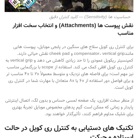
حساسیت ها (Sensitivity) — کلید کنترل دقیق
نقش پیوست ها
(Attachments)
و انتخاب سخت افزار
مناسب
برای کنترل ری
کویل سلاح
های سنگین در پابجی موبایل، پیوست
هایی
مانند
vertical grip
،
compensator
و
cheek pad
نقش حیاتی دارند.
کمپنسیتر ری
کویل عمودی را تا حد زیادی کاهش می
دهد و
vertical grip
به
کنترل ری
کویل افقی کمک می
کند. استفاده از
scope
با بزرگنمایی مناسب
نیز مهم است؛ برای فاصله
های نزدیک و متوسط معمولاً 2
x
تا 4
x
مناسب
تر
و برای فواصل دور استفاده از 6
x
یا 8
x
متعادل با مهارت شما در کنترل ری
کویل است.
از منظر سخت
افزاری، یک صفحه لمسی حساس و بدون لگ، اتصال اینترنتی
پایدار و زمانی که ممکن است گیم
پدهای مخصوص موبایل تجربهٔ بهتری
برای شلیک مداوم فراهم کنند، تأثیرگذار خواهند بود
.
تکنیک های دستیابی به کنترل ری کویل در حالت
ایستاده و حرکت