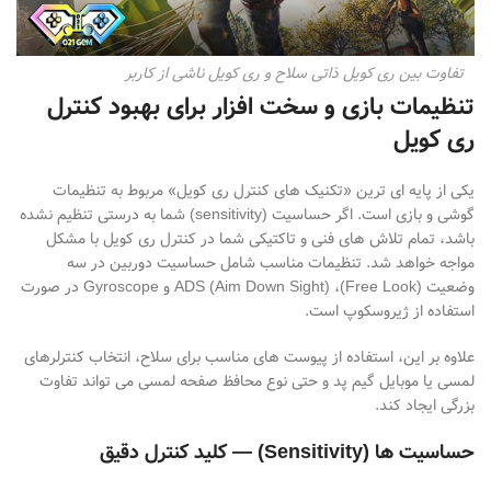
تفاوت بین ری کویل ذاتی سلاح و ری کویل ناشی از کاربر
تنظیمات بازی و سخت افزار برای بهبود کنترل
ری کویل
یکی از پایه
ای
ترین «تکنیک
های کنترل ری
کویل» مربوط به تنظیمات
گوشی و بازی است. اگر حساسیت
(sensitivity)
شما به
درستی تنظیم نشده
باشد، تمام تلاش
های فنی و تاکتیکی شما در کنترل ری
کویل با مشکل
مواجه خواهد شد. تنظیمات مناسب شامل حساسیت دوربین در سه
وضعیت
(Free Look)
،
ADS (Aim Down Sight)
و
Gyroscope
در صورت
استفاده از ژیروسکوپ است.
علاوه بر این، استفاده از پیوست
های مناسب برای سلاح، انتخاب کنترلرهای
لمسی یا موبایل گیم
پد و حتی نوع محافظ صفحه لمسی می
تواند تفاوت
بزرگی ایجاد کند
.
حساسیت ها
(Sensitivity) —
کلید کنترل دقیق