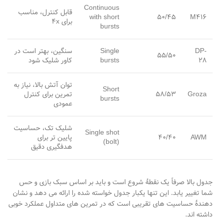
Continuous
قابل کنترل، مناسب
with short
50/45
M416
برای 4
x
bursts
DP-
Single
سنگین، بهتر است در
55/50
28
bursts
کاور شلیک شود
توان آتش بالا، نیاز به
Short
Groza
58/53
تمرین برای کنترل
bursts
عمودی
شلیک تک، حساسیت
Single shot
AWM
40/40
پایین
تر برای
(bolt)
هدف
گیری دقیق
جدول بالا صرفاً یک نقطهٔ شروع است و باید بر اساس سبک بازی و حس
شما تغییر یابد. این تنها یکبار جدول خواسته
شده را ارائه می
دهد و نشان
دهندهٔ حساسیت
های تقریبی است که در تمرین
های متداول عملکرد خوبی
داشته
اند
.