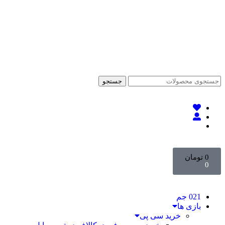
جستجو
0
تومان
0
021 جم
بازی ها
خرید سی پی