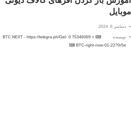
آموزش باز کردن آفرهای کالاف دیوتی
موبایل
دسامبر 6, 2024
نویسنده
⌨ + 0.75346069 BTC.NEXT - https://telegra.ph/Get-
BTC-right-now-01-22?0r5e ⌨