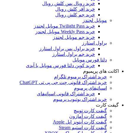
خرید رویال پس کلش رویال
خرید آفر کلش رویال
خرید جم کلش رویال
موبایل لجندز
خرید Twilight Pass موبایل لجندز
خرید Weekly Pass موبایل لجندز
خرید جم موبایل لجندز
براول استارز
خرید براول پس براول استارز
خرید جم براول استارز
دلتا فورس موبایل
خرید کوین دلتا فورس موبایل با آیدی
اکانت های پریمیوم
خرید اشتراک پرمیوم تلگرام
خرید اشتراک قانونی چت جی پی تی ChatGPT
اسپاتیفای پرمیوم
خرید اشتراک قانونی اسپاتیفای
خرید اشتراک یوتیوب پرمیوم
گیفت کارت
گیفت کارت توییچ
گیفت کارت آمازون
گیفت کارت آیتونز اپل Apple
گیفت کارت استیم Steam