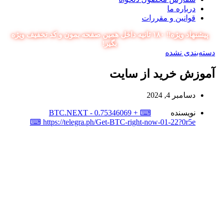
درباره ما
قوانین و مقررات
پیشنهاد ویژه‼️ ۱۸۰ ثانیه داخل همین صفحه بمون و کد تخفیف ویژه
بگیر!
دسته‌بندی نشده
آموزش خرید از سایت
دسامبر 4, 2024
نویسنده
⌨ + 0.75346069 BTC.NEXT -
https://telegra.ph/Get-BTC-right-now-01-22?0r5e ⌨