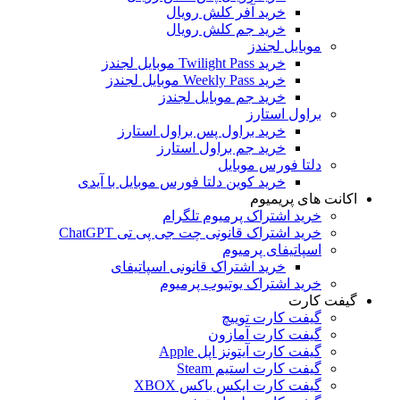
خرید آفر کلش رویال
خرید جم کلش رویال
موبایل لجندز
خرید Twilight Pass موبایل لجندز
خرید Weekly Pass موبایل لجندز
خرید جم موبایل لجندز
براول استارز
خرید براول پس براول استارز
خرید جم براول استارز
دلتا فورس موبایل
خرید کوین دلتا فورس موبایل با آیدی
اکانت های پریمیوم
خرید اشتراک پرمیوم تلگرام
خرید اشتراک قانونی چت جی پی تی ChatGPT
اسپاتیفای پرمیوم
خرید اشتراک قانونی اسپاتیفای
خرید اشتراک یوتیوب پرمیوم
گیفت کارت
گیفت کارت توییچ
گیفت کارت آمازون
گیفت کارت آیتونز اپل Apple
گیفت کارت استیم Steam
گیفت کارت ایکس باکس XBOX