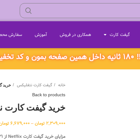
گیفت کارت
همکاری در فروش
آموزش
سفارش محصو
ژه بگیر!
خانه
گیفت کارت نتفلیکس
خرید گ
Back to products
خرید گیفت کارت نت
2,309,000
تومان
–
6,679,000
تومان
مزایای خرید گیفت کارت Netflix از ۰۲۱ جم: