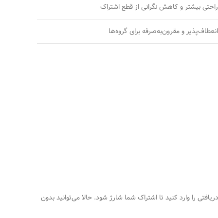
راحتی بیشتر و کاهش نگرانی از قطع اشتراک
انعطاف‌پذیر و مقرون‌به‌صرفه برای گروه‌ها
ارت برای شما ارسال می‌شود. کافیست وارد حساب نتفلیکس خود شوید، به بخش Redeem Gift Card بروید و کد دریافتی را وارد کنید تا اشتراک شما شارژ شود. حالا می‌توانید بدون