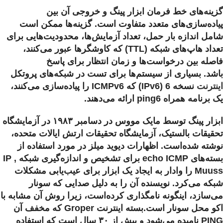
گزینه‌های خط فرمان ابزار پینگ و خروجی آن بین
پیاده‌سازی‌های متعدد متفاوت است. گزینه‌ها ممکن است
شامل اندازه بار حمل، تعداد آزمایش‌ها، محدودیت‌هایی برای
تعداد هاپ‌های شبکه (TTL) که کاوشگرها عبور می‌کنند،
فاصله بین درخواست‌ها و زمان انتظار برای پاسخ
باشد. بسیاری از سیستم‌ها برای تست در شبکه‌های پروتکل
اینترنت
نسخه 6 (IPv6) که ICMPv6 را پیاده‌سازی می‌کنند،
یک برنامه همراه ping6 ارائه می‌دهند.
ابزار پینگ توسط مایک مووس در دسامبر ۱۹۸۳ در آزمایشگاه
تحقیقات بالستیک، آزمایشگاه تحقیقات ارتش ایالات متحده،
نوشته شده‌است. اظهارات دیوید میلز در مورد استفاده از
بسته‌های echo ICMP برای تشخیص و اندازه‌گیری شبکه IP ,
Muuss را وادار به ایجاد یک ابزار برای عیب‌یابی مشکلات
شبکه می‌کرد. نویسنده آن را به دلیل صدایی که سونار
می‌سازد، اینگونه نامگذاری کرده‌است، زیرا روش آن مشابه با
اکو محل سونار است.بسته اینترنت Groper که مخفف آن
PING نامیده می‌شود و بیش از ۳۰ سال است که استفاده