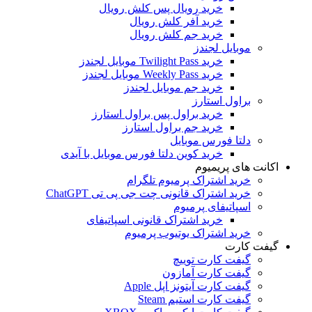
خرید رویال پس کلش رویال
خرید آفر کلش رویال
خرید جم کلش رویال
موبایل لجندز
خرید Twilight Pass موبایل لجندز
خرید Weekly Pass موبایل لجندز
خرید جم موبایل لجندز
براول استارز
خرید براول پس براول استارز
خرید جم براول استارز
دلتا فورس موبایل
خرید کوین دلتا فورس موبایل با آیدی
اکانت های پریمیوم
خرید اشتراک پرمیوم تلگرام
خرید اشتراک قانونی چت جی پی تی ChatGPT
اسپاتیفای پرمیوم
خرید اشتراک قانونی اسپاتیفای
خرید اشتراک یوتیوب پرمیوم
گیفت کارت
گیفت کارت توییچ
گیفت کارت آمازون
گیفت کارت آیتونز اپل Apple
گیفت کارت استیم Steam