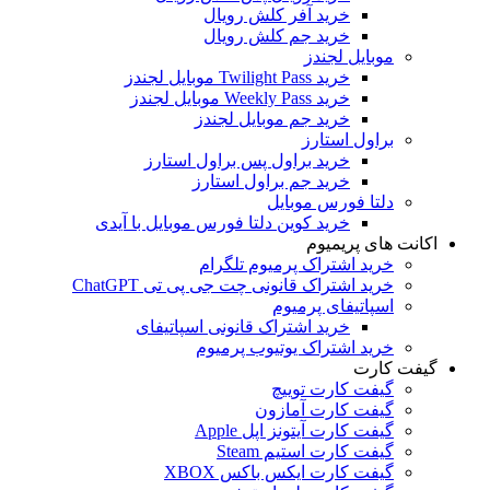
خرید آفر کلش رویال
خرید جم کلش رویال
موبایل لجندز
خرید Twilight Pass موبایل لجندز
خرید Weekly Pass موبایل لجندز
خرید جم موبایل لجندز
براول استارز
خرید براول پس براول استارز
خرید جم براول استارز
دلتا فورس موبایل
خرید کوین دلتا فورس موبایل با آیدی
اکانت های پریمیوم
خرید اشتراک پرمیوم تلگرام
خرید اشتراک قانونی چت جی پی تی ChatGPT
اسپاتیفای پرمیوم
خرید اشتراک قانونی اسپاتیفای
خرید اشتراک یوتیوب پرمیوم
گیفت کارت
گیفت کارت توییچ
گیفت کارت آمازون
گیفت کارت آیتونز اپل Apple
گیفت کارت استیم Steam
گیفت کارت ایکس باکس XBOX