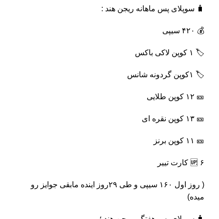
🧳
سوپلای پس ماهانه ریجن هند :
💰
۴۲۰ سیپی
🏷
۱ کوپن لاکی باکس
🏷
۱کوپن گردونه شانس
🎫
۱۲ کوپن طلایی
🎫
۱۳ کوپن نقره ای
🎫
۱۱ کوپن برنز
۶ کارت تییر
🆙
( روز اول ۱۶۰ سیپی و طی ۲۹روز اینده مابقی جوایز رو
میده)
🧳
سوپلای پس هفتگی ریجن هند ؛