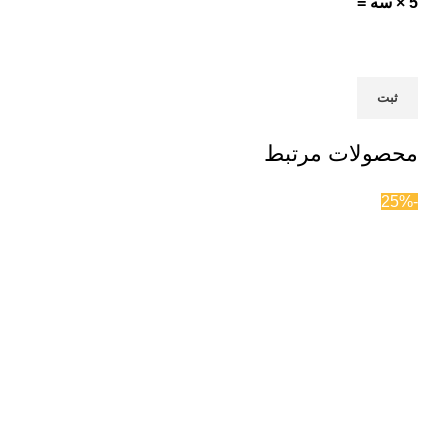
5 × سه =
محصولات مرتبط
-25%