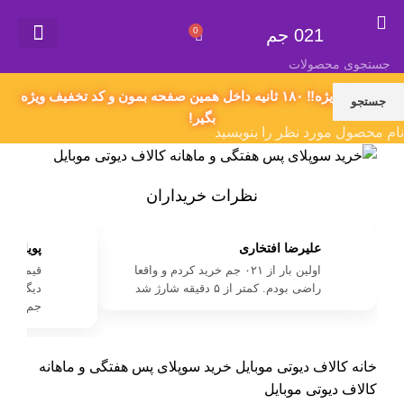
021 جم
0
021 جم
گیفت کارت
همکاری در فروش
سفارش محصول دلخواه
اکانت های پریمیوم
قوانین و مقررات
پیشنهاد ویژه‼️ ۱۸۰ ثانیه داخل همین صفحه بمون و کد تخفیف ویژه
جستجو
بگیر!
نام محصول مورد نظر را بنویسید
نظرات خریداران
علیرضا افتخاری
پویا کرم
اولین بار از ۰۲۱ جم خرید کردم و واقعا
راضی بودم. کمتر از ۵ دقیقه شارژ شد
جم خرید 
خانه
کالاف دیوتی موبایل
خرید سوپلای پس هفتگی و ماهانه
کالاف دیوتی موبایل