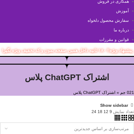
همکاری در فروش
آموزش
سفارش محصول دلخواه
درباره ما
قوانین و مقررات
پیشنهاد ویژه‼️ ۱۸۰ ثانیه داخل همین صفحه بمون و کد تخفیف ویژه بگیر!
اشتراک ChatGPT پلاس
021 جم
»
اشتراک ChatGPT پلاس
Show sidebar
تعداد نمایش
9
12
18
24