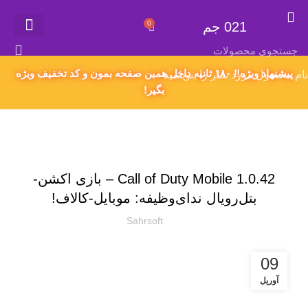
021 جم
0
021 جم
گیفت کارت
همکاری در فروش
سفارش محصول دلخواه
اکانت های پریمیوم
قوانین و مقررات
پیشنهاد ویژه‼️ ۱۸۰ ثانیه داخل همین صفحه بمون و کد تخفیف ویژه
نام محصول مورد نظر را بنویسید
بگیر!
دسته‌بندی نشده
Call of Duty Mobile 1.0.42 – بازی اکشن-
بتل‌رویال ندای‌وظیفه: موبایل-کالاف!
Sahrsoft
09
آوریل