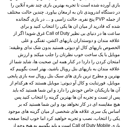
بازی آورده شده است تا تجربه بهترین بازی چند نفره آنلاین را
در دستگاه اندرویدی تان به ارمغان بیاورد. چندین حالت مختلف
از جمله PVP پنج نفره، حالت زامبی و … در بازی گنجانده
شده که قادرید از میان ان ها یکی را انتخاب کنید و برای
ساعت ها در دنیای بی نظیر Call of Duty غرق شوید! اگر از
علاقه مندان و دوستداران بازیهای اکشن، تفنگی و علی
الخصوص بازیهای کال او دیوتی هستید بدون شک ندای وظیفه:
موبایل با یک ساخت خوب نظرتان را جلب میکند و ارزش
امتحان کردن را دارد! در کنار همه این صحبت ها، شاید شما از
علاقه مندان به بازیهای بتل رویال باشید، بهتر است بگوییم که
بهترین و مطرح ترین بازی های سبک بتل رویال سه بازی پابجی
موبایل، فورتنایت و کال آو دیوتی: موبایل هستند که هرکدام از
آن ها بازیکنان خاص خودش را دارد و این شما هستید که باید
پس از تست و تجربه آن ها بهترین گزینه را انتخاب کنید پس
هیچ مقایسه ای در کار نخواهد بود و این شما هستید که بر
اساس یک سری علاقه های شخصی از میان گزینه های موجود
یکی را انتخاب، نصب و تجربه خواهید کرد اما خوب اینجا صفحه
بازی Call of Duty Mobile است و باید بگوییم به هیچ وجه از