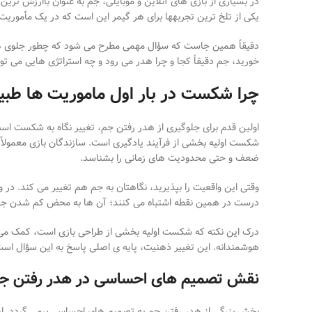
در بسیاری از بازی
های آنلاین و موبایلی، جم به
عنوان باارزش
ترین 
یکی از تلخ
ترین تجربه
ها برای هر گیمر این است که در یک مأمور
دقیقاً همین
جاست که سؤال مهمی مطرح می
شود
که
چطور جلوی ه
خورید، جم دقیقاً کجا و چرا هدر می
رود و چه استراتژی
هایی می
تو
چرا شکست در بار اول ماموریت ها طب
اولین قدم برای جلوگیری از هدر رفتن جم، تغییر نگاه به شکست است
شکست اولیه بخشی از فرآیند یادگیری است. سازندگان بازی معمولاً ا
ضعف و حتی محدودیت
های زمانی را بشناسد
.
وقتی این واقعیت را بپذیرید، نگاهتان به جم هم تغییر می
کند. در و
درست در همین نقطه اشتباه می
کنند؛ آن
ها به محض کم شدن جا
درک این نکته که شکست اولیه بخشی از طراحی بازی است، کمک می
هوشمندانه. این تغییر ذهنیت، پایه
ی اصلی پاسخ به این سؤال است
نقش تصمیم های احساسی در هدر رفتن ج
بخش بزرگی از هدر رفتن جم به تصمیم
های احساسی برمی
گردد. ل