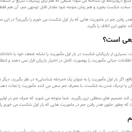
منبع درون
برنامه
ای شناخته می
شود؛ منبعی که هم برای پیشرفت سریع
تر استفاد
یت سخت شکست بخورد و هم
زمان متوجه شود مقدار قابل توجهی جم، آن هم فقط
در رفتن جم در ماموریت
هایی که بار اول شکست می
خورم را بگیریم؟
در
این مق
اند جلوی این اتلاف را بگیرد.
یعی است؟
. بسیاری از بازیکنان شکست در بار اول مأموریت را نشانه ضعف خود یا ناعادلانه
طلاعات حیاتی مأموریت را به
صورت کامل در اختیار بازیکن قرار نمی
دهند و انتظار
اقع، اگر بار اول مأموریت را به
عنوان یک «مرحله شناسایی» در نظر بگیرید، دیگر ن
ن یا نزدیک شدن به شکست، با مصرف جم سعی می
کنند مأموریت را نجات دهن
کند تصمیم
های منطقی
تری بگیرید. شما متوجه می
شوید که صرف جم در اولین
 که چطور جلوی هدر رفتن جم در ماموریت
هایی که بار اول شکست می
خورم را
م
حظه
ای را تصور کنید که دشمن فقط چند درصد جان دارد، زمان مأموریت رو به پای