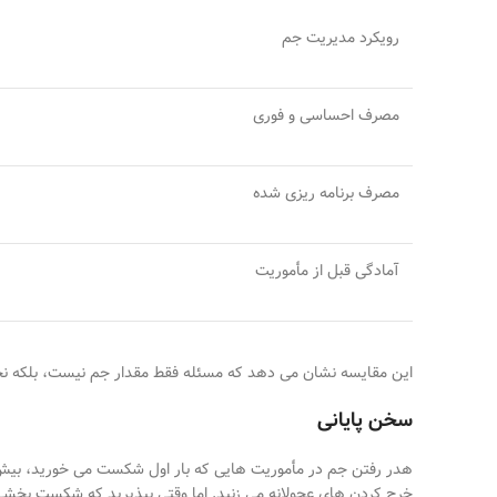
رویکرد مدیریت جم
مصرف احساسی و فوری
مصرف برنامه
ریزی
شده
آمادگی قبل از مأموریت
این مقایسه نشان می
دهد که مسئله فقط مقدار جم نیست، بلکه نح
سخن پایانی
هدر رفتن جم در مأموریت
هایی که بار اول شکست می
خورید، بیش
خرج کردن
های عجولانه می
زنید. اما وقتی بپذیرید که شکست بخش