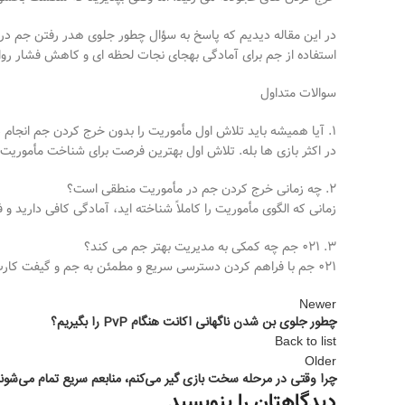
در این مقاله دیدیم که پاسخ به سؤال چطور جلوی هدر رفتن جم در
استفاده از جم برای آمادگی به
جای نجات لحظه
ای و کاهش فشار روا
سوالات متداول
1.
آیا همیشه باید تلاش اول مأموریت را بدون خرج کردن جم انجام د
در اکثر بازی
ها بله. تلاش اول بهترین فرصت برای شناخت مأموریت 
2.
چه زمانی خرج کردن جم در مأموریت منطقی است؟
زمانی که الگوی مأموریت را کاملاً شناخته
اید، آمادگی کافی دارید 
3.
۰۲۱
جم چه کمکی به مدیریت بهتر جم می کند؟
۰۲۱
جم با فراهم کردن دسترسی سریع و مطمئن به جم و گیفت کارت،
Newer
چطور جلوی بن شدن ناگهانی اکانت هنگام PvP را بگیریم؟
Back to list
Older
چرا وقتی در مرحله سخت بازی گیر می‌کنم، منابعم سریع تمام می‌شون
دیدگاهتان را بنویسید