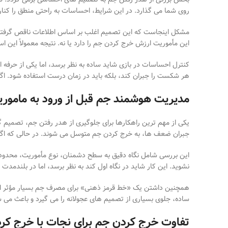
روی شما می
گذارد. در این شرایط، احساسات به
راحتی منطق را کنا
مشکل اینجاست که این تصمیم اغلب بر اساس اطلاعات ناقص گرفت
این مأموریت ارزش خرج کردن جم را دارد یا نه. نتیجه معمولاً ای
کنترل احساسات در بازی شاید ساده به نظر برسد، اما یکی از حرفه
ا
هر شکست را جبران کند، بلکه باید در زمان درست استفاده شود. اگر
مدیریت هوشمند جم قبل از ورود به مامور
یکی از مهم
ترین راهکارها برای جلوگیری از هدر رفتن جم، تصمیم
گ
جبران ضعف
ها، به خرج کردن جم متوسل می
شوند. در حالی که اگ
این بررسی شامل نگاه دقیق به سطح دشمنان، نوع مأموریت، محدو
نشوید. این کار شاید در نگاه اول کند به نظر برسد، اما در بلندمدت
همچنین داشتن یک «خط قرمز ذهنی» برای مصرف جم بسیار مؤثر اس
ساده، جلوی بسیاری از تصمیم
های عجولانه را می
گیرد و باعث می
ش
تفاوت خرج کردن جم برای نجات با خرج کرد