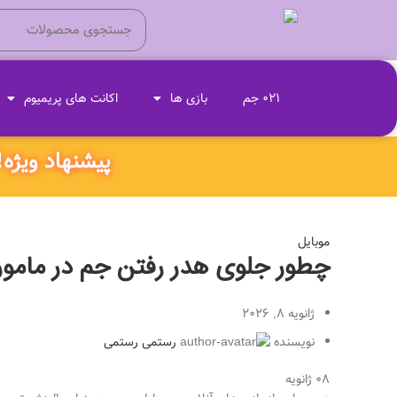
021 جم
بازی ها
اکانت های پریمیوم
پیشنهاد ویژه‼️ ۱۸۰ ثانیه داخل همین صفحه بمون و کد تخفیف وی
موبایل
چطور جلوی هدر رفتن جم در مامور
ژانویه 8, 2026
نویسنده
رستمی رستمی
08
ژانویه