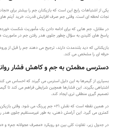
یکی از اشتباهات رایج این است که بازیکنان جم را بیشتر برای «
نجات لحظه
ای است. وقتی جم صرف افزایش قدرت، خرید آیتم
های 
در مقابل، جم
هایی که برای ادامه دادن یک مأموریت شکست
خورده
پاسخ
های کلیدی به سؤال چطور جلوی هدر رفتن جم در ماموریت
ه
بازیکنانی که دید بلندمدت دارند، ترجیح می
دهند جم را قبل از ورو
حرفه
ای را مشخص می
کند
.
دسترسی مطمئن به جم و کاهش فشار روان
بسیاری از گیمرها به این دلیل استرس می گیرند که احساس می کنند
اشتباهی بگیرند. این فشارها همچین شرایطی فراهم می کند تا گیم
تصمیم
گیری منطقی
تری ایجاد کند
.
در همین نقطه است که نقش
۰۲۱
جم پررنگ می
شود. وقتی بازیکن
کمتری می
گیرد. این آرامش ذهنی، به
طور غیرمستقیم جلوی هدر رف
در جدول زیر، تفاوت کلی بین دو رویکرد «مصرف عجولانه جم» و «مد