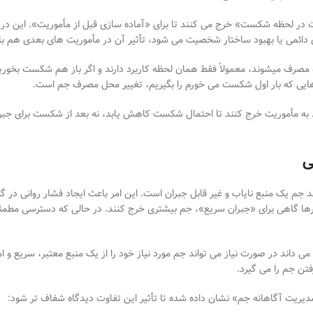
نجات در لحظه شکست» خرج می
کنند تا برای «آماده
سازی قبل از مأموریت». این در 
دائمی یا بهبود ساختار شخصیت می
شود، تأثیر آن در مأموریت
های بعدی هم با
 مصرف می
شوند، معمولاً فقط همان لحظه کاربرد دارند و اگر باز هم شکست بخور
ایی که بار اول شکست می
خورم را بگیریم، تغییر محل مصرف جم است
.
د به مأموریت خرج کنند تا احتمال شکست کاهش یابد، نه بعد از شکست برای جبران
ی
 جم یک منبع نایاب و غیر قابل جبران است. این امر باعث ایجاد فشار روانی در
رها
گاهی برای «جبران سریع»، جم بیشتری خرج کنند. در حالی که دسترسی مطمئ
 می
داند در صورت نیاز می
تواند جم مورد نیاز خود را از یک منبع معتبر، سریع و
تن جم را می
گیرد
.
یریت آگاهانه جم» نشان داده شده تا تأثیر این تفاوت دیدگاه شفاف
تر شود
: