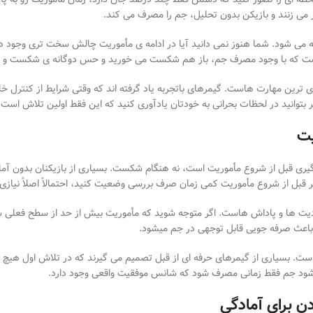
ر می
زنند و بازیکن بدون تحلیل، جم را مصرف می
کند
.
ه می
شود. شما هنوز نمی
دانید آیا در ادامه
ی مأموریت چالش سخت
تری وجود دار
ن است که با وجود مصرف جم، باز هم شکست می
خورید و حس دوگانه
ی شکست و اتل
ی
ترین مهارت
هاست. گیمرهای باتجربه یاد گرفته
اند که وقتی شرایط از کنترل خا
 بتوانید در لحظات بحرانی به خودتان یادآوری کنید که این فقط اولین تلاش است
یت
یری قبل از شروع مأموریت است، نه هنگام شکست. بسیاری از بازیکنان بدون آما
ر قبل از شروع مأموریت کمی زمان صرف بررسی وضعیت کنید، احتمالاً اصلاً نیازی
دیت
ها و پاداش
هاست. اگر متوجه شوید که مأموریت بیش از حد از سطح فعلی شم
 باعث صرفه
جویی قابل توجهی در جم می
شود
.
ت. بسیاری از گیمرهای حرفه
ای از قبل تصمیم می
گیرند که در تلاش اول هیچ 
ود جم فقط زمانی مصرف شود که شانس موفقیت واقعی وجود دارد
.
ن برای آمادگی