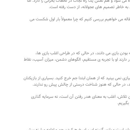
ه می
شود و هم نقش یک راه نجات در لحظات بحرانی را دارد. اما
 به خاطر تصمیم
های عجولانه، از دست رفته است.
اله
می خواهیم بررسی کنیم که
چرا معمولاً بار اول شکست می
 بودن بازی می
دانند، در حالی که در طراحی اغلب بازی
ها،
 دارند او با تجربه
ی مستقیم، الگوهای دشمن، میزان آسیب، نقاط
یازی نمی
بینید که از همان ابتدا جم خرج کنید. بسیاری از بازیکنان
د، در حالی که هنوز شناخت درستی از چالش پیش
رو ندارند
.
 تلاش، اغلب به معنای هدر رفتن آن است، نه سرمایه
گذاری
 بگیریم
.
ان است و بازی گزینه
ای برای خرج کردن جم و ادامه مبارزه پیش