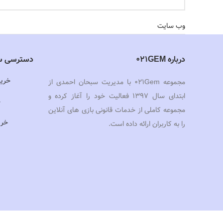
وب‌ سایت
درباره 021GEM
دسترسی س
خرید
ذخیره نام، ایمیل و وبسایت من در مرورگر برای زمانی که دوباره دید
مجموعه 021Gem با مدیریت سبحان احمدی از
ابتدای سال 1397 فعالیت خود را آغاز کرده و
خ
لطفا پاسخ را به عدد انگلیسی وارد کنید:
مجموعه کاملی از خدمات قانونی بازی های آنلاین
خری
دو × 4 =
را به کاربران ارائه داده است.
خ