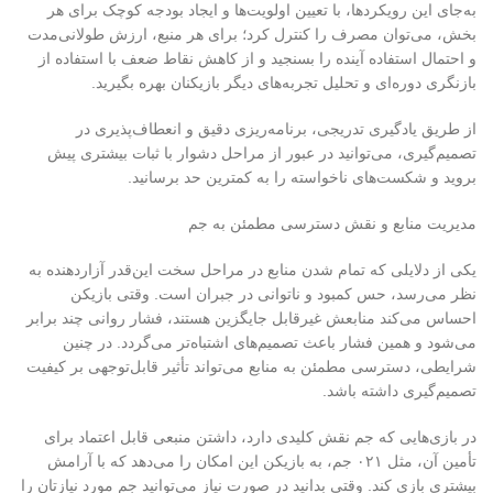
به‌جای این رویکردها، با تعیین اولویت‌ها و ایجاد بودجه کوچک برای هر
بخش، می‌توان مصرف را کنترل کرد؛ برای هر منبع، ارزش طولانی‌مدت
و احتمال استفاده آینده را بسنجید و از کاهش نقاط ضعف با استفاده از
بازنگری دوره‌ای و تحلیل تجربه‌های دیگر بازیکنان بهره بگیرید.
از طریق یادگیری تدریجی، برنامه‌ریزی دقیق و انعطاف‌پذیری در
تصمیم‌گیری، می‌توانید در عبور از مراحل دشوار با ثبات بیشتری پیش
بروید و شکست‌های ناخواسته را به کمترین حد برسانید
.
مدیریت منابع و نقش دسترسی مطمئن به جم
یکی از دلایلی که تمام شدن منابع در مراحل سخت این‌قدر آزاردهنده به
نظر می‌رسد، حس کمبود و ناتوانی در جبران است. وقتی بازیکن
احساس می‌کند منابعش غیرقابل جایگزین هستند، فشار روانی چند برابر
می‌شود و همین فشار باعث تصمیم‌های اشتباه‌تر می‌گردد. در چنین
شرایطی، دسترسی مطمئن به منابع می‌تواند تأثیر قابل‌توجهی بر کیفیت
تصمیم‌گیری داشته باشد
.
در بازی‌هایی که جم نقش کلیدی دارد، داشتن منبعی قابل اعتماد برای
تأمین آن، مثل
۰۲۱
جم، به بازیکن این امکان را می‌دهد که با آرامش
بیشتری بازی کند. وقتی بدانید در صورت نیاز می‌توانید جم مورد نیازتان را