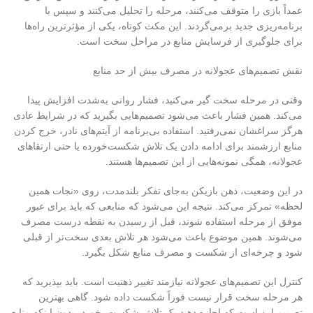
عمداً بازی را متوقف می‌کنند، مرحله را تحلیل می‌کنند و سپس با
برنامه‌ریزی جدید برمی‌گردند. این مکث کوتاه، یکی از مؤثرترین راه‌ها
برای جلوگیری از فرسایش منابع در مراحل سخت است
.
نقش تصمیم‌های عجولانه در مصرف بیش از حد منابع
وقتی در مرحله سخت گیر می‌کنید، فشار روانی به‌شدت افزایش پیدا
می‌کند. همین فشار باعث می‌شود تصمیم‌هایی بگیرید که در شرایط عادی
هرگز سراغشان نمی‌رفتید. استفاده بی‌برنامه از آیتم‌های نادر، خرج کردن
منابع ارزشمند برای ادامه دادن یک تلاش شکست‌خورده یا حتی ارتقاهای
عجولانه، همگی نمونه‌هایی از این تصمیم‌ها هستند
.
در این وضعیت، ذهن بازیکن به‌جای تفکر بلندمدت، روی «نجات همین
لحظه» تمرکز می‌کند. نتیجه این می‌شود که منابعی که باید برای عبور
موفق از مرحله استفاده شوند، قبل از رسیدن به نقطه درست مصرف
می‌شوند. همین موضوع باعث می‌شود هر تلاش بعدی سخت‌تر از قبلی
شود و چرخه‌ای از شکست و مصرف منابع شکل بگیرد
.
کنترل این تصمیم‌های عجولانه نیازمند تغییر ذهنیت است. باید بپذیرید که
هر مرحله سخت قرار نیست فوراً شکست داده شود. گاهی بهترین
تصمیم این است که اجازه دهید یک تلاش شکست بخورد، بدون اینکه منابع