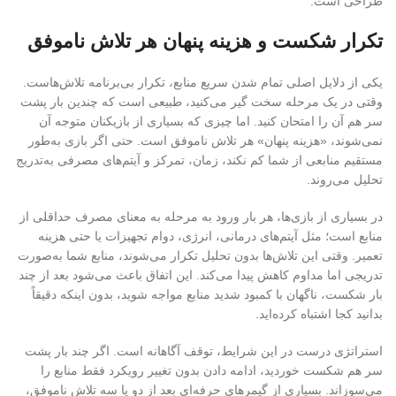
طراحی است
.
تکرار شکست و هزینه پنهان هر تلاش ناموفق
یکی از دلایل اصلی تمام شدن سریع منابع، تکرار بی‌برنامه تلاش‌هاست.
وقتی در یک مرحله سخت گیر می‌کنید، طبیعی است که چندین بار پشت
سر هم آن را امتحان کنید. اما چیزی که بسیاری از بازیکنان متوجه آن
نمی‌شوند، «هزینه پنهان» هر تلاش ناموفق است. حتی اگر بازی به‌طور
مستقیم منابعی از شما کم نکند، زمان، تمرکز و آیتم‌های مصرفی به‌تدریج
تحلیل می‌روند
.
در بسیاری از بازی‌ها، هر بار ورود به مرحله به معنای مصرف حداقلی از
منابع است؛ مثل آیتم‌های درمانی، انرژی، دوام تجهیزات یا حتی هزینه
تعمیر. وقتی این تلاش‌ها بدون تحلیل تکرار می‌شوند، منابع شما به‌صورت
تدریجی اما مداوم کاهش پیدا می‌کند. این اتفاق باعث می‌شود بعد از چند
بار شکست، ناگهان با کمبود شدید منابع مواجه شوید، بدون اینکه دقیقاً
بدانید کجا اشتباه کرده‌اید
.
استراتژی درست در این شرایط، توقف آگاهانه است. اگر چند بار پشت
سر هم شکست خوردید، ادامه دادن بدون تغییر رویکرد فقط منابع را
می‌سوزاند. بسیاری از گیمرهای حرفه‌ای بعد از دو یا سه تلاش ناموفق،