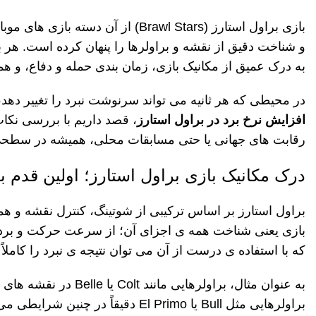
بازی براول استارز
(Brawl Stars)
از آن دسته بازی
های موبا
و شناخت دقیق از نقشه و براولرها را پنهان کرده است. هر ب
به درک عمیق از مکانیک بازی، زمان
بندی حمله و دفاع، و ه
در محیطی که هر ثانیه می
تواند سرنوشت نبرد را تغییر دهد، 
افزایش نرخ برد در براول استارز
، قصد داریم با بررسی نکات
رقابت
های جهانی یا حتی مسابقات محلی، همیشه در سطحی ب
درک مکانیک بازی براول استارز؛ اولین قدم ب
براول استارز بر اساس ترکیبی از شوتینگ، کنترل نقشه و ه
بازی یعنی شناخت همه
ی اجزای آن؛ از سرعت حرکت و برد
که با استفاده ی درست از آن می توان نتیجه ی نبرد را کاملاً ت
به عنوان مثال، براولرهایی مانند
Colt
یا
Belle
در نقشه های ب
براولرهایی مثل
Bull
یا
El Primo
دقیقاً در چنین شرایطی می 