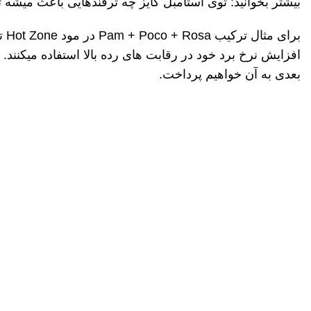
بیشتر بخوانید:
توی استامبل گایز چه ترفندهایی باعث میشه ت
برای مثال ترکیب
+ Rosa
Poco
Pam +
در مود
Hot Zone
ت
افزایش نرخ برد خود در رقابت
های رده
بالا استفاده می
کنند. 
بعدی به آن خواهیم پرداخت
.