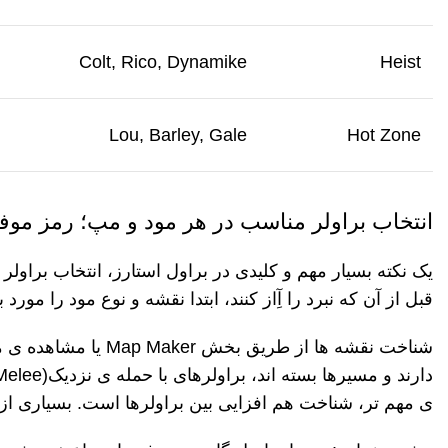
Colt, Rico,
Dynamike
Heist
Lou, Barley, Gale
Hot Zone
انتخاب براولر مناسب در هر مود و مپ؛ رمز موف
یک نکته بسیار مهم و کلیدی در براول استارز، انتخاب براول
قبل از آن که نبرد را آِاز کنند، ابتدا نقشه و نوع مود را م
شناخت نقشه
ها از طریق بخش
Map Maker
یا مشاهده
ی م
دارند و مسیرها بسته
اند، براولرهای با حمله
ی نزدیک
(Melee)
ی مهم
تر، شناخت
هم
افزایی بین براولرها
است. بسیاری از 