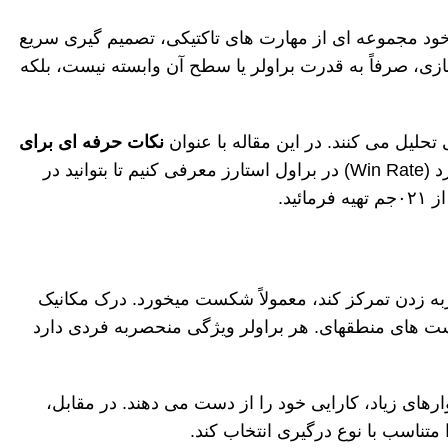
خود مجموعه
ای از مهارت
های تاکتیکی، تصمیم
گیری سریع
ازی، صرفاً به قدرت براولر یا سطح آن وابسته نیست، بلکه
ی تحلیل می
کنند. در این مقاله با عنوان
نکات حرفه ای برای
د
(Win Rate)
در براول استارز معرفی کنیم تا بتوانید در
۰۲۱جم تهیه فرمائید.
ه زدن تمرکز کند، معمولاً شکست می
خورد
.
درک مکانیک
ست
های منطقه
ای. هر براولر
ویژگی منحصربه فردی دارد
ارهای زیاد، کارایی خود را از دست می دهند. در مقابل،
 متناسب با نوع درگیری انتخاب کند
.