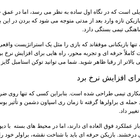
یلی است که در نگاه اول ساده به نظر می
رسد، اما در عمق 
ازیکن تازه
وارد بعد از مدتی متوجه می
شود که بردن در این ب
ماهنگی تیمی بستگی دارد.
تنها بازیکنانی موفق
اند که بازی را مثل یک استراتژیست واقع
 کاملاً حرفه
ای و تجربه
محور، راه
هایی برای افزایش نرخ بر
الاتر از رقبا ظاهر شوید
. شما می توانید
توکن استامبل گایز
از 
رای افزایش نرخ برد
مکاری تیمی طراحی شده است. بنابراین کسی که تنها روی ضرب
 حمله
ی براولرها گرفته تا زمان ری
اسپاون دشمن و تأثیر بو
غییر داد
.
از عملکرد فوق العاده ای دارند، اما در محیط های بسته با دیو
درخشند. بازیکن حرفه ای باید با شناخت نقشه، براولر خود را