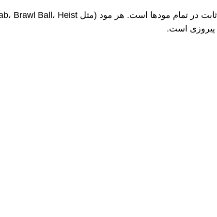
 ثابت در تمام مودها است. هر مود
(
مثل
Gem Grab
Heist
،
Brawl Ball
،
د پیروزی است
.