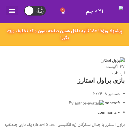
021 جم
0
021 جم
پیشنهاد ویژه‼️ ۱۸۰ ثانیه داخل همین صفحه بمون و کد تخفیف ویژه
بگیر!
27
آگوست
لپ تاپ
بازی براول استارز
دسامبر 8, 2024
By
sahrsoft
comments
0
براول استارز یا جدال ستارگان (به انگلیسی: Brawl Stars) یک بازی چندنفره