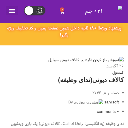
021 جم
0
021 جم
پیشنهاد ویژه‼️ ۱۸۰ ثانیه داخل همین صفحه بمون و کد تخفیف ویژه
بگیر!
26
آگوست
کنسول
کالاف دیوتی(ندای وظیفه)
دسامبر 8, 2024
By
sahrsoft
comments
0
ندای وظیفه (به انگلیسی: Call of Duty، کالاف دیوتی) یک بازی ویدئویی