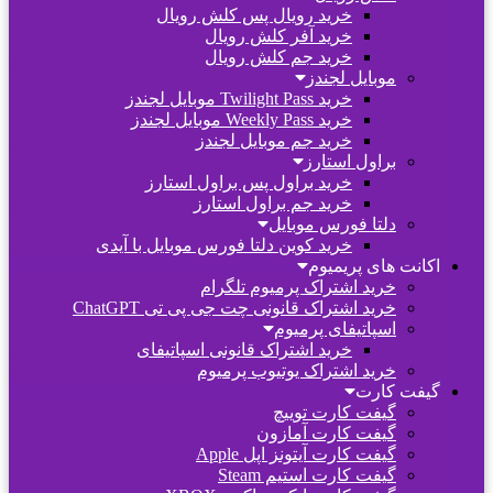
خرید رویال پس کلش رویال
خرید آفر کلش رویال
خرید جم کلش رویال
موبایل لجندز
خرید Twilight Pass موبایل لجندز
خرید Weekly Pass موبایل لجندز
خرید جم موبایل لجندز
براول استارز
خرید براول پس براول استارز
خرید جم براول استارز
دلتا فورس موبایل
خرید کوین دلتا فورس موبایل با آیدی
اکانت های پریمیوم
خرید اشتراک پرمیوم تلگرام
خرید اشتراک قانونی چت جی پی تی ChatGPT
اسپاتیفای پرمیوم
خرید اشتراک قانونی اسپاتیفای
خرید اشتراک یوتیوب پرمیوم
گیفت کارت
گیفت کارت توییچ
گیفت کارت آمازون
گیفت کارت آیتونز اپل Apple
گیفت کارت استیم Steam