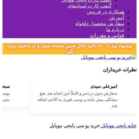
گیفت کارت اسپاتیفای
همکاری در فروش
آموزش
سفارش محصول دلخواه
درباره ما
قوانین و مقررات
پیشنهاد ویژه‼️ ۱۸۰ ثانیه داخل همین صفحه بمون و کد تخفیف ویژه
بگیر!
نظرات خریداران
امیرعلی سیدی
سبحان
سفارش بدون دردسر و کاملاً امن انجام شد. هیچ
یو‌سی 
مشکلی پیش نیامد و یو‌سی فوری به اکانتم اضافه
بدون ت
شد.
خانه
پابجی موبایل
خرید یو سی پابجی موبایل