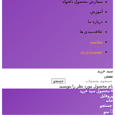
سفارش محصول دلخواه
آموزش
درباره ما
علاقه‌مندی ها
مقایسه
عضویت/ورود
سبد خرید
بستن
جستجو
نام محصول مورد نظر را بنویسید
0
محصول
سبد خرید
پروفایل
خانه
جستجو
منو