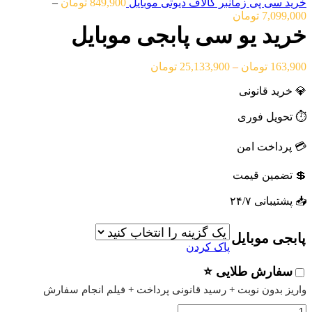
خرید سی پی زمانبر کالاف دیوتی موبایل
849,900
تومان
–
محدوده
7,099,000
تومان
قیمت:
خرید یو سی پابجی موبایل
849,900 تومان
تا
محدوده
163,900
تومان
–
25,133,900
تومان
7,099,000 تومان
قیمت:
💎 خرید قانونی
163,900 تومان
تا
⏱️ تحویل فوری
25,133,900 تومان
💳 پرداخت امن
💲 تضمین قیمت
📥 پشتیبانی ۲۴/۷
پابجی موبایل
پاک کردن
سفارش طلایی ⭐
واریز بدون نوبت + رسید قانونی پرداخت + فیلم انجام سفارش
خرید