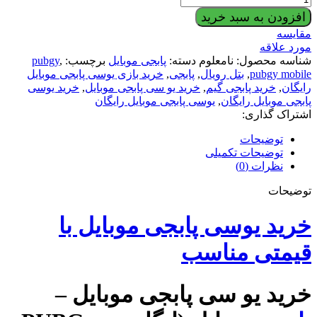
یو
افزودن به سبد خرید
سی
مقایسه
پابجی
مورد علاقه
موبایل
شناسه محصول:
نامعلوم
دسته:
پابجی موبایل
برچسب:
,
pubgy
عدد
pubgy mobile
,
بتل رویال
,
پابجی
,
خرید بازی یوسی پابجی موبایل
رایگان
,
خرید پابجی گیم
,
خرید یو سی پابجی موبایل
,
خرید یوسی
پابجی موبایل رایگان
,
یوسی پابجی موبایل رایگان
اشتراک گذاری:
توضیحات
توضیحات تکمیلی
نظرات (0)
توضیحات
خرید یوسی پابجی موبایل با
قیمتی مناسب
خرید یو سی پابجی موبایل –