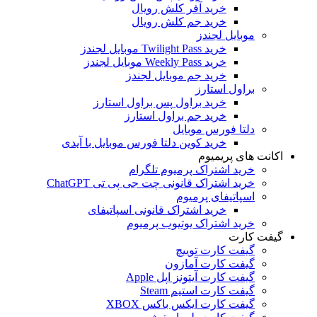
خرید آفر کلش رویال
خرید جم کلش رویال
موبایل لجندز
خرید Twilight Pass موبایل لجندز
خرید Weekly Pass موبایل لجندز
خرید جم موبایل لجندز
براول استارز
خرید براول پس براول استارز
خرید جم براول استارز
دلتا فورس موبایل
خرید کوین دلتا فورس موبایل با آیدی
اکانت های پریمیوم
خرید اشتراک پرمیوم تلگرام
خرید اشتراک قانونی چت جی پی تی ChatGPT
اسپاتیفای پرمیوم
خرید اشتراک قانونی اسپاتیفای
خرید اشتراک یوتیوب پرمیوم
گیفت کارت
گیفت کارت توییچ
گیفت کارت آمازون
گیفت کارت آیتونز اپل Apple
گیفت کارت استیم Steam
گیفت کارت ایکس باکس XBOX