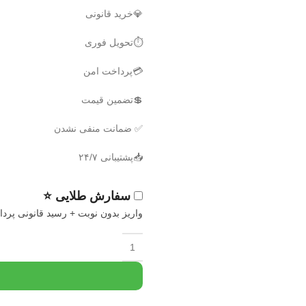
💎خرید قانونی
⏱️تحویل فوری
💳پرداخت امن
💲تضمین قیمت
✅ ضمانت منفی نشدن
📥پشتیبانی ۲۴/۷
سفارش طلایی ⭐
واریز بدون نوبت + رسید قانونی پرد