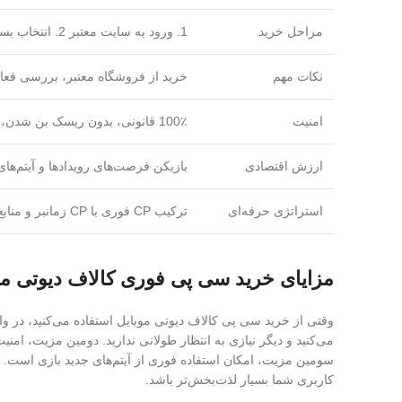
مراحل خرید
1. ورود به سایت معتبر 2. انتخاب بسته مورد نظر 3. وارد کردن User ID و Server 4. پرداخت امن و تکمیل سفارش 5. دریافت CP فوری در همان لحظه
نکات مهم
خرید از فروشگاه معتبر، بررسی فعال‌س
امنیت
100٪ قانونی، بدون ریسک بن شدن، CP مستقیماً از سرور رسمی اعمال می‌شود
ارزش اقتصادی
بازیکن فرصت‌های رویدادها و آیتم‌ها
استراتژی حرفه‌ای
ترکیب CP فوری با CP زمانبر و منابع رایگان برای بیشترین بازده و مدیریت منابع بازی
مزایای خرید سی پی فوری کالاف دیوتی مو
وقتی از خرید سی پی کالاف دیوتی موبایل استفاده می‌کنید، در 
می‌کنید و دیگر نیازی به انتظار طولانی ندارید. دومین مزیت، ا
سومین مزیت، امکان استفاده فوری از آیتم‌های جدید بازی است. ش
کاربری شما بسیار لذت‌بخش‌تر باشد.