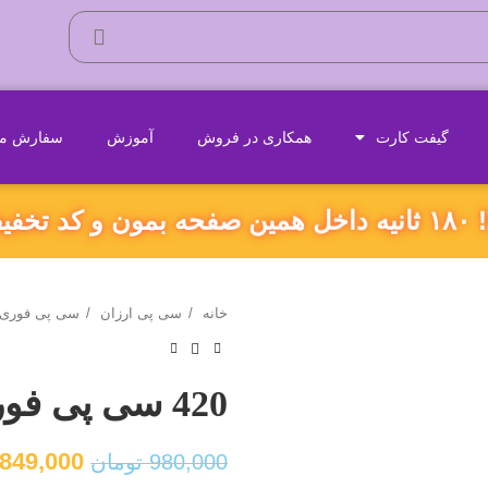
گیفت کارت
همکاری در فروش
آموزش
سفارش مح
ه بگیر!
خانه
سی پی ارزان
سی پی فوری
420 سی پی فوری (قانونی)
849,000
980,000
تومان