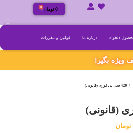
0
0
تومان
صول دلخواه
درباره ما
قوانین و مقررات
420 سی پی فوری (قانونی)
تومان