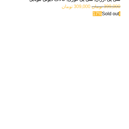
399,000
تومان
309,000
تومان
Sold out
-17%