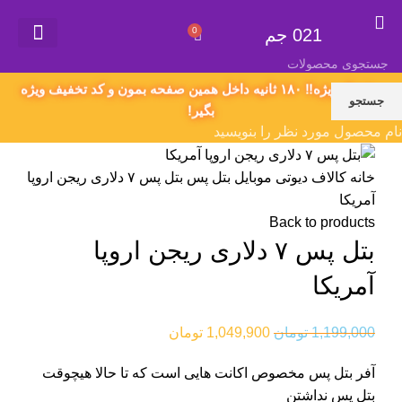
021 جم
0
021 جم
گیفت کارت
همکاری در فروش
سفارش محصول دلخواه
اکانت های پریمیوم
قوانین و مقررات
پیشنهاد ویژه‼️ ۱۸۰ ثانیه داخل همین صفحه بمون و کد تخفیف ویژه
جستجو
بگیر!
نام محصول مورد نظر را بنویسید
خانه
کالاف دیوتی موبایل
بتل پس
بتل پس ۷ دلاری ریجن اروپا
آمریکا
Back to products
بتل پس ۷ دلاری ریجن اروپا
آمریکا
1,199,000
تومان
1,049,900
تومان
آفر بتل پس مخصوص اکانت هایی است که تا حالا هیچوقت
بتل پس نداشتن