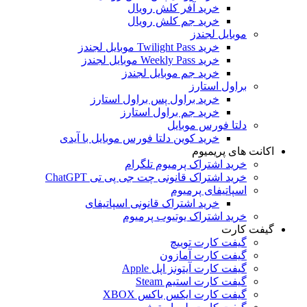
خرید آفر کلش رویال
خرید جم کلش رویال
موبایل لجندز
خرید Twilight Pass موبایل لجندز
خرید Weekly Pass موبایل لجندز
خرید جم موبایل لجندز
براول استارز
خرید براول پس براول استارز
خرید جم براول استارز
دلتا فورس موبایل
خرید کوین دلتا فورس موبایل با آیدی
اکانت های پریمیوم
خرید اشتراک پرمیوم تلگرام
خرید اشتراک قانونی چت جی پی تی ChatGPT
اسپاتیفای پرمیوم
خرید اشتراک قانونی اسپاتیفای
خرید اشتراک یوتیوب پرمیوم
گیفت کارت
گیفت کارت توییچ
گیفت کارت آمازون
گیفت کارت آیتونز اپل Apple
گیفت کارت استیم Steam
گیفت کارت ایکس باکس XBOX