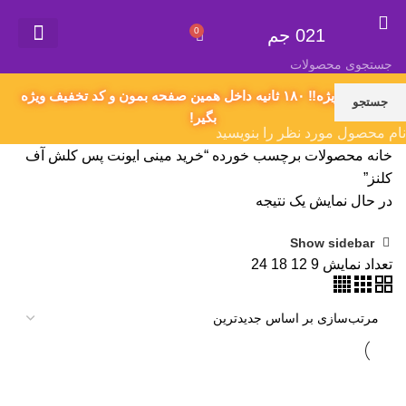
021 جم
0
021 جم
گیفت کارت
همکاری در فروش
سفارش محصول دلخواه
اکانت های پریمیوم
قوانین و مقررات
پیشنهاد ویژه‼️ ۱۸۰ ثانیه داخل همین صفحه بمون و کد تخفیف ویژه
جستجو
بگیر!
نام محصول مورد نظر را بنویسید
خانه
محصولات برچسب خورده “خرید مینی ایونت پس کلش آف
کلنز”
در حال نمایش یک نتیجه
Show sidebar
تعداد نمایش
9
12
18
24