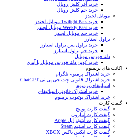
خرید آفر کلش رویال
خرید جم کلش رویال
موبایل لجندز
خرید Twilight Pass موبایل لجندز
خرید Weekly Pass موبایل لجندز
خرید جم موبایل لجندز
براول استارز
خرید براول پس براول استارز
خرید جم براول استارز
دلتا فورس موبایل
خرید کوین دلتا فورس موبایل با آیدی
اکانت های پریمیوم
خرید اشتراک پرمیوم تلگرام
خرید اشتراک قانونی چت جی پی تی ChatGPT
اسپاتیفای پرمیوم
خرید اشتراک قانونی اسپاتیفای
خرید اشتراک یوتیوب پرمیوم
گیفت کارت
گیفت کارت توییچ
گیفت کارت آمازون
گیفت کارت آیتونز اپل Apple
گیفت کارت استیم Steam
گیفت کارت ایکس باکس XBOX