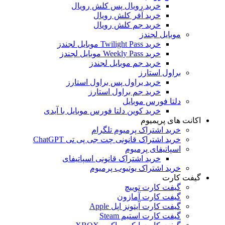
خرید رویال پس کلش رویال
خرید آفر کلش رویال
خرید جم کلش رویال
موبایل لجندز
خرید Twilight Pass موبایل لجندز
خرید Weekly Pass موبایل لجندز
خرید جم موبایل لجندز
براول استارز
خرید براول پس براول استارز
خرید جم براول استارز
دلتا فورس موبایل
خرید کوین دلتا فورس موبایل با آیدی
اکانت های پریمیوم
خرید اشتراک پرمیوم تلگرام
خرید اشتراک قانونی چت جی پی تی ChatGPT
اسپاتیفای پرمیوم
خرید اشتراک قانونی اسپاتیفای
خرید اشتراک یوتیوب پرمیوم
گیفت کارت
گیفت کارت توییچ
گیفت کارت آمازون
گیفت کارت آیتونز اپل Apple
گیفت کارت استیم Steam