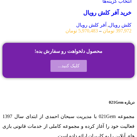
انتخاب گزینه‌ها
خرید آفر کلش رویال
کلش رویال
,
آفر کلش رویال
397,972
تومان
–
5,970,483
تومان
محصول دلخواهت رو سفارش بده!
کلیک کنید...
درباره 021Gem
مجموعه 021Gem با مدیریت سبحان احمدی از ابتدای سال 1397
فعالیت خود را آغاز کرده و مجموعه کاملی از خدمات قانونی بازی
های آنلاین را به کاربران ارائه داده است.