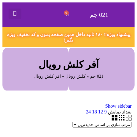
0
021 جم
021 جم
گیفت کارت
همکاری در فروش
سفارش محصول دلخواه
اکانت های پریمیوم
قوانین و مقررات
پیشنهاد ویژه‼️ ۱۸۰ ثانیه داخل همین صفحه بمون و کد تخفیف ویژه
بگیر!
آفر کلش رویال
021 جم
»
کلش رویال
»
آفر کلش رویال
Show sidebar
تعداد نمایش
9
12
18
24