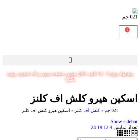
021 جم
0
021 جم
پیشنهاد ویژه‼️ ۱۸۰ ثانیه داخل همین صفحه بمون و کد تخفیف ویژه
بگیر!
اسکین هیرو کلش اف کلنز
021 جم
»
کلش آف کلنز
»
اسکین هیرو کلش اف کلنز
Show sidebar
تعداد نمایش
9
12
18
24