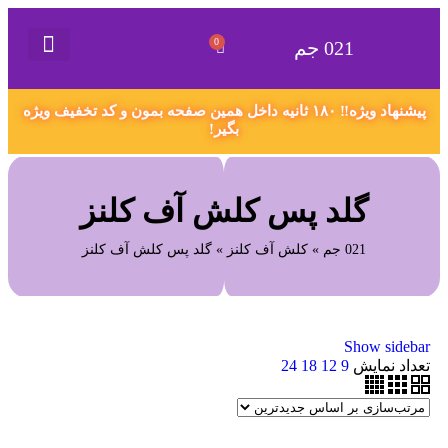
0
021 جم
021 جم
گیفت کارت
همکاری در فروش
سفارش محصول دلخواه
اکانت های پریمیوم
قوانین و مقررات
پیشنهاد ویژه‼️ ۱۸۰ ثانیه داخل همین صفحه بمون و کد تخفیف ویژه
بگیر!
گلد پس کلش آف کلنز
021 جم
»
کلش آف کلنز
»
گلد پس کلش آف کلنز
Show sidebar
تعداد نمایش
9
12
18
24