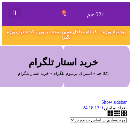
0
021 جم
021 جم
گیفت کارت
همکاری در فروش
سفارش محصول دلخواه
اکانت های پریمیوم
قوانین و مقررات
پیشنهاد ویژه‼️ ۱۸۰ ثانیه داخل همین صفحه بمون و کد تخفیف ویژه
بگیر!
خرید استار تلگرام
021 جم
»
اشتراک پرمیوم تلگرام
»
خرید استار تلگرام
Show sidebar
تعداد نمایش
9
12
18
24