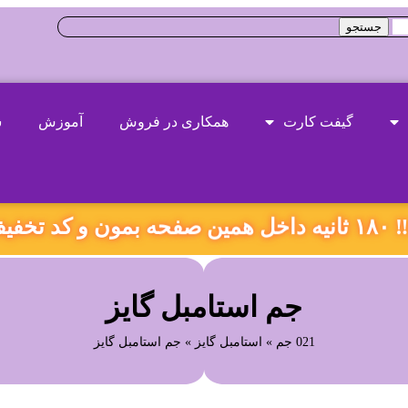
جستجو
گیفت کارت
همکاری در فروش
آموزش
س
یژه بگیر!
جم استامبل گایز
021 جم
»
استامبل گایز
»
جم استامبل گایز