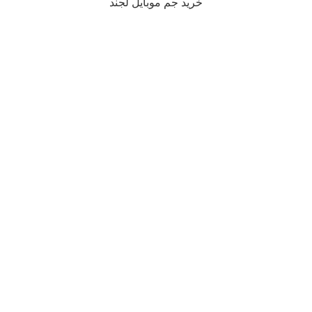
خرید جم موبایل لجند
0
محصول
سبد خرید
پروفایل
خانه
جستجو