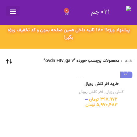
021 جم
0
021 جم
پیشنهاد ویژه‼️ ۱۸۰ ثانیه داخل همین صفحه بمون و کد تخفیف ویژه
بگیر!
محصولات برچسب خورده “ovdn Htv ;ga v”
خانه
خرید آفر کلش رویال
کلش رویال
,
آفر کلش رویال
397,972
تومان
–
5,970,483
تومان