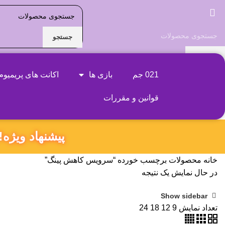
جستجو
جستجو
نام محصول مورد نظر را بنویسید
021 جم
بازی ها
اکانت های پریمیوم
قوانین و مقررات
پیشنهاد ویژه‼️ ۱۸۰ ثانیه داخل همین صفحه بمون و کد تخفیف ویژ
خانه
محصولات برچسب خورده “سرویس کاهش پینگ”
در حال نمایش یک نتیجه
Show sidebar
تعداد نمایش
9
12
18
24