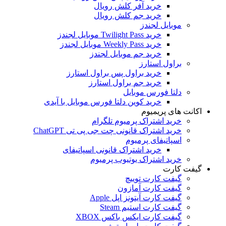
خرید آفر کلش رویال
خرید جم کلش رویال
موبایل لجندز
خرید Twilight Pass موبایل لجندز
خرید Weekly Pass موبایل لجندز
خرید جم موبایل لجندز
براول استارز
خرید براول پس براول استارز
خرید جم براول استارز
دلتا فورس موبایل
خرید کوین دلتا فورس موبایل با آیدی
اکانت های پریمیوم
خرید اشتراک پرمیوم تلگرام
خرید اشتراک قانونی چت جی پی تی ChatGPT
اسپاتیفای پرمیوم
خرید اشتراک قانونی اسپاتیفای
خرید اشتراک یوتیوب پرمیوم
گیفت کارت
گیفت کارت توییچ
گیفت کارت آمازون
گیفت کارت آیتونز اپل Apple
گیفت کارت استیم Steam
گیفت کارت ایکس باکس XBOX