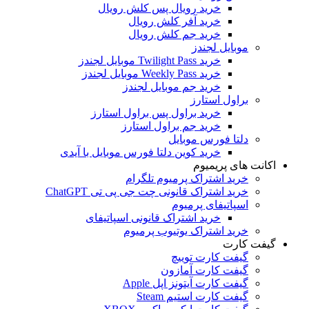
خرید رویال پس کلش رویال
خرید آفر کلش رویال
خرید جم کلش رویال
موبایل لجندز
خرید Twilight Pass موبایل لجندز
خرید Weekly Pass موبایل لجندز
خرید جم موبایل لجندز
براول استارز
خرید براول پس براول استارز
خرید جم براول استارز
دلتا فورس موبایل
خرید کوین دلتا فورس موبایل با آیدی
اکانت های پریمیوم
خرید اشتراک پرمیوم تلگرام
خرید اشتراک قانونی چت جی پی تی ChatGPT
اسپاتیفای پرمیوم
خرید اشتراک قانونی اسپاتیفای
خرید اشتراک یوتیوب پرمیوم
گیفت کارت
گیفت کارت توییچ
گیفت کارت آمازون
گیفت کارت آیتونز اپل Apple
گیفت کارت استیم Steam