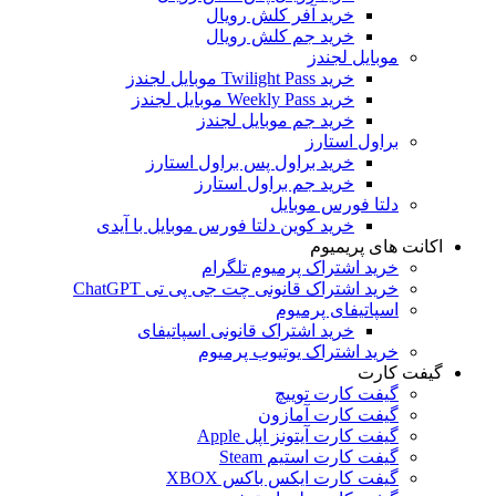
خرید آفر کلش رویال
خرید جم کلش رویال
موبایل لجندز
خرید Twilight Pass موبایل لجندز
خرید Weekly Pass موبایل لجندز
خرید جم موبایل لجندز
براول استارز
خرید براول پس براول استارز
خرید جم براول استارز
دلتا فورس موبایل
خرید کوین دلتا فورس موبایل با آیدی
اکانت های پریمیوم
خرید اشتراک پرمیوم تلگرام
خرید اشتراک قانونی چت جی پی تی ChatGPT
اسپاتیفای پرمیوم
خرید اشتراک قانونی اسپاتیفای
خرید اشتراک یوتیوب پرمیوم
گیفت کارت
گیفت کارت توییچ
گیفت کارت آمازون
گیفت کارت آیتونز اپل Apple
گیفت کارت استیم Steam
گیفت کارت ایکس باکس XBOX