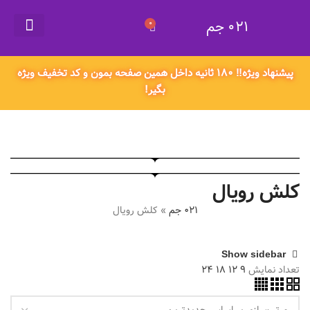
021 جم
0
021 جم
گیفت کارت
همکاری در فروش
سفارش محصول دلخواه
قوانین و مقررات
اکانت های پریمیوم
پیشنهاد ویژه‼️ ۱۸۰ ثانیه داخل همین صفحه بمون و کد تخفیف ویژه
بگیر!
کلش رویال
021 جم
»
کلش رویال
Show sidebar
تعداد نمایش
9
12
18
24